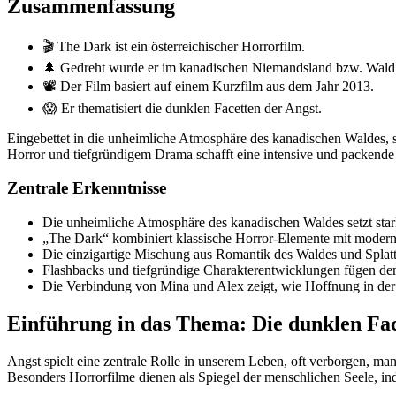
Zusammenfassung
🎬 The Dark ist ein österreichischer Horrorfilm.
🌲 Gedreht wurde er im kanadischen Niemandsland bzw. Wald
📽️ Der Film basiert auf einem Kurzfilm aus dem Jahr 2013.
😱 Er thematisiert die dunklen Facetten der Angst.
Eingebettet in die unheimliche Atmosphäre des kanadischen Waldes, s
Horror und tiefgründigem Drama schafft eine intensive und packende
Zentrale Erkenntnisse
Die unheimliche Atmosphäre des kanadischen Waldes setzt star
„The Dark“ kombiniert klassische Horror-Elemente mit moderne
Die einzigartige Mischung aus Romantik des Waldes und Splatt
Flashbacks und tiefgründige Charakterentwicklungen fügen d
Die Verbindung von Mina und Alex zeigt, wie Hoffnung in der t
Einführung in das Thema: Die dunklen Fac
Angst spielt eine zentrale Rolle in unserem Leben, oft verborgen, man
Besonders Horrorfilme dienen als Spiegel der menschlichen Seele, in