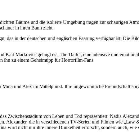
e dichten Bäume und die isolierte Umgebung tragen zur schaurigen Atmos
chauer in ihren Bann zieht.
, das in der deutschen und englischen Fassung verfügbar ist. Die Bild
d Karl Markovics gelingt es „The Dark“, eine intensive und emotiona
n ihn zu einem Geheimtipp für Horrorfilm-Fans.
n Mina und Alex im Mittelpunkt. Ihre ungewöhnliche Freundschaft sorgt
r das Zwischenstadium von Leben und Tod repräsentiert. Nadia Alexand
ahren. Alexander, die in verschiedenen TV-Serien und Filmen wie „Law
na wird nicht nur ihre innere Dunkelheit erforscht, sondern auch, wie 