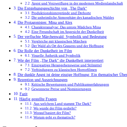
Angst und Verzweiflung in der modernen Medienlandschaft
Die Entstehungsgeschichte von „The Dark“
Produktionshintergründe und Drehorte
Die unheimliche Atmosphäre des kanadischen Waldes
Die Protagonisten: Mina und Alex
Charakteranalyse: Das untote Mädchen Mina
Eine Freundschaft im Angesicht der Dunkelheit
Der verfluchte Märchenwald: Symbolik und Bedeutung
Vergleiche mit klassischen Märchen
Der Wald als Ort des Grauens und der Hoffnung
Die Rolle der Dunkelheit im Film
Visuelle Ästhetik und Symbolik
Wie der Film „The Dark“ die Dunkelheit interpretiert
Einzigartige Herangehensweise und Stilmittel
Verbindungen zu klassischen Horrorfilmen
Die dunkle Angst ist deine einzige Hoffnung: Ein thematischer Über
Rezeption und Auszeichnungen
Kritische Bewertungen und Publikumserfahrungen
Gewonnene Preise und Nominierungen
Fazit
Häufig gestellte Fragen
Aus welchem Land stammt The Dark?
Wo wurde der Film gedreht?
Worauf basiert der Film?
Worum geht es thematisch?