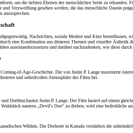
lattform, um die tiefsten Ebenen der menschlichen Seele zu erkunden. 
te und Verzweiflung gesehen werden, die das menschliche Dasein prä
en anzusprechen.
schaft
llgegenwärtig. Nachrichten, soziale Medien und Kino beeinflussen, w
r durch eine Kombination aus düsteren Themen und visueller Ästhetik di
ühlen auseinanderzusetzen und darüber nachzudenken, wie diese durch 
“
 Coming-of-Age-Geschichte. Die von Justin P. Lange inszenierte öster
düsteren und unheilvollen Atmosphäre des Films bei.
und Drehbuchautor Justin P. Lange. Der Film basiert auf einem gleic
 Waldstück namens „Devil’s Den“ zu drehen, wird eine bedrohliche u
 kanadischen Wildnis. Die Drehorte in Kanada verstärken die unheimli