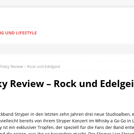
G UND LIFESTYLE
Whisky Review – Rock und Edelgeist
ky Review – Rock und Edelgei
band Stryper in den letzten zehn Jahren drei neue Studioalben, 
t vielleicht bereits von ihrem Stryper Konzert im Whisky a Go Go i
 ist ein exklusiver Tropfen, der speziell für die Fans der Band ent
und dir zeigen, was ihn so besonders macht. Der Stryper Live Stream