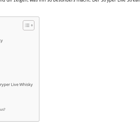
ky
ryper Live Whisky
tus?