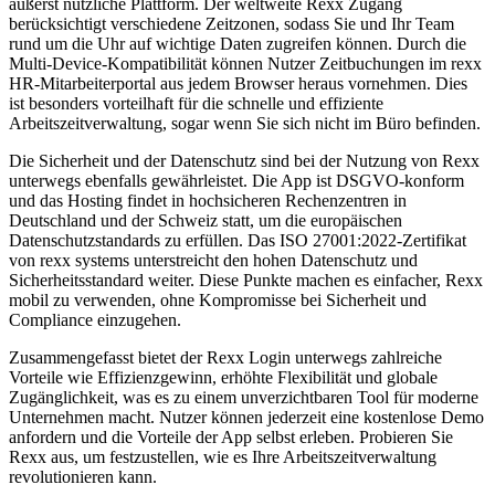
äußerst nützliche Plattform. Der weltweite Rexx Zugang
berücksichtigt verschiedene Zeitzonen, sodass Sie und Ihr Team
rund um die Uhr auf wichtige Daten zugreifen können. Durch die
Multi-Device-Kompatibilität können Nutzer Zeitbuchungen im rexx
HR-Mitarbeiterportal aus jedem Browser heraus vornehmen. Dies
ist besonders vorteilhaft für die schnelle und effiziente
Arbeitszeitverwaltung, sogar wenn Sie sich nicht im Büro befinden.
Die Sicherheit und der Datenschutz sind bei der Nutzung von Rexx
unterwegs ebenfalls gewährleistet. Die App ist DSGVO-konform
und das Hosting findet in hochsicheren Rechenzentren in
Deutschland und der Schweiz statt, um die europäischen
Datenschutzstandards zu erfüllen. Das ISO 27001:2022-Zertifikat
von rexx systems unterstreicht den hohen Datenschutz und
Sicherheitsstandard weiter. Diese Punkte machen es einfacher, Rexx
mobil zu verwenden, ohne Kompromisse bei Sicherheit und
Compliance einzugehen.
Zusammengefasst bietet der Rexx Login unterwegs zahlreiche
Vorteile wie Effizienzgewinn, erhöhte Flexibilität und globale
Zugänglichkeit, was es zu einem unverzichtbaren Tool für moderne
Unternehmen macht. Nutzer können jederzeit eine kostenlose Demo
anfordern und die Vorteile der App selbst erleben. Probieren Sie
Rexx aus, um festzustellen, wie es Ihre Arbeitszeitverwaltung
revolutionieren kann.