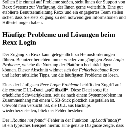
Sollten Sie einmal auf Probleme stoßen, steht Ihnen der Support von
Rexx Systems zur Verfügung, der Ihnen gerne weiterhilft. Eine gut
etablierte Benutzeranleitung Rexx und ein engagiertes Team stellen
sicher, dass Sie stets Zugang zu den notwendigen Informationen und
Hilfestellungen haben.
Häufige Probleme und Lösungen beim
Rexx Login
Der Zugang zu Rexx kann gelegentlich zu Herausforderungen
führen. Benutzer berichten immer wieder von gängigen
Rexx Login
Probleme
, welche die Nutzung der Plattform beeinträchtigen
können. Dieser Abschnitt widmet sich der
Fehlerbehebung Rexx
und liefert nützliche Tipps, um die häufigsten Probleme zu lösen.
Eines der häufigsten
Rexx Login Probleme
betrifft den Zugriff auf
die externe DLL-Datei
„spUtils.dll“
. Diese Datei sorgt für
erhebliche Schwierigkeiten, seit sie nach einem Systemproblem im
Zusammenhang mit einem USB-Stick plötzlich ausgefallen ist.
Obwohl man versucht hat, die DLL aus Backups
wiederherzustellen, blieb der Fehler bestehen.
Der „
Routine not found
“-Fehler in der Funktion „
spLoadFuncs()
“
ist ein typisches Beispiel hierfür. Eine genaue Diagnose zeigte, dass