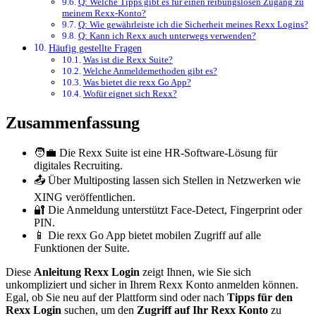
Q: Welche Tipps gibt es für einen reibungslosen Zugang zu
meinem Rexx-Konto?
Q: Wie gewährleiste ich die Sicherheit meines Rexx Logins?
Q: Kann ich Rexx auch unterwegs verwenden?
Häufig gestellte Fragen
Was ist die Rexx Suite?
Welche Anmeldemethoden gibt es?
Was bietet die rexx Go App?
Wofür eignet sich Rexx?
Zusammenfassung
🧑‍💼 Die Rexx Suite ist eine HR-Software-Lösung für
digitales Recruiting.
📤 Über Multiposting lassen sich Stellen in Netzwerken wie
XING veröffentlichen.
🔐 Die Anmeldung unterstützt Face-Detect, Fingerprint oder
PIN.
📱 Die rexx Go App bietet mobilen Zugriff auf alle
Funktionen der Suite.
Diese
Anleitung Rexx Login
zeigt Ihnen, wie Sie sich
unkompliziert und sicher in Ihrem Rexx Konto anmelden können.
Egal, ob Sie neu auf der Plattform sind oder nach
Tipps für den
Rexx Login
suchen, um den
Zugriff auf Ihr Rexx Konto
zu