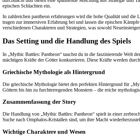
durchdacht und bieten eine spannende Mischung aus Strategie und Takt
epischen Schlachten ein.
In zahlreichen pantheon erfahrungen wird die hohe Qualität und die
tragen zur immersiven Erfahrung bei und lassen die epischen Kämpf
verschiedenen Charakteren und Strategien, was sowohl Neueinsteiger a
Das Setting und die Handlung des Spiels
In „Mythic Battles: Pantheon“ tauchst du in die faszinierende Welt d
mächtigen Kräfte der Götter konkurrieren. Diese Kräfte werden durch d
Griechische Mythologie als Hintergrund
Die griechische Mythologie bietet den perfekten Hintergrund für „Myt
Göttern bis hin zu furchterregenden Monstern – die reiche mythologisc
Zusammenfassung der Story
Die Handlung von „Mythic Battles: Pantheon“ spielt in einer zerbroch
Suche nach Omphalos-Kristallen sind, um ihre Macht wiederherzustel
Wichtige Charaktere und Wesen