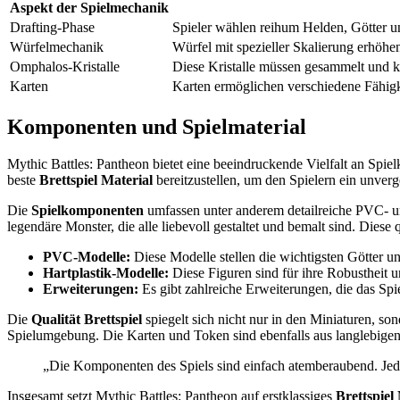
Aspekt der Spielmechanik
Drafting-Phase
Spieler wählen reihum Helden, Götter 
Würfelmechanik
Würfel mit spezieller Skalierung erhöh
Omphalos-Kristalle
Diese Kristalle müssen gesammelt und k
Karten
Karten ermöglichen verschiedene Fähigke
Komponenten und Spielmaterial
Mythic Battles: Pantheon bietet eine beeindruckende Vielfalt an Spie
beste
Brettspiel Material
bereitzustellen, um den Spielern ein unverg
Die
Spielkomponenten
umfassen unter anderem detailreiche PVC- un
legendäre Monster, die alle liebevoll gestaltet und bemalt sind. Die
PVC-Modelle:
Diese Modelle stellen die wichtigsten Götter u
Hartplastik-Modelle:
Diese Figuren sind für ihre Robustheit 
Erweiterungen:
Es gibt zahlreiche Erweiterungen, die das Spi
Die
Qualität Brettspiel
spiegelt sich nicht nur in den Miniaturen, so
Spielumgebung. Die Karten und Token sind ebenfalls aus langlebigen 
„Die Komponenten des Spiels sind einfach atemberaubend. Jedes 
Insgesamt setzt Mythic Battles: Pantheon auf erstklassiges
Brettspiel