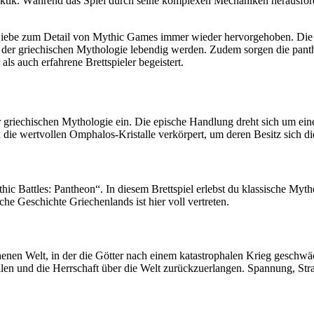
ik. Während das Spiel durch seine komplexen Mechaniken herausfordernd
 Liebe zum Detail von Mythic Games immer wieder hervorgehoben. Die so
e der griechischen Mythologie lebendig werden. Zudem sorgen die pant
ls auch erfahrene Brettspieler begeistert.
er griechischen Mythologie ein. Die epische Handlung dreht sich um ein
ie wertvollen Omphalos-Kristalle verkörpert, um deren Besitz sich die S
hic Battles: Pantheon“. In diesem Brettspiel erlebst du klassische My
he Geschichte Griechenlands ist hier voll vertreten.
enen Welt, in der die Götter nach einem katastrophalen Krieg geschwäc
len und die Herrschaft über die Welt zurückzuerlangen. Spannung, Str