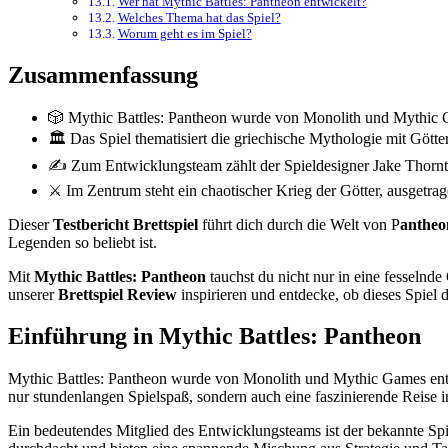
Wer hat Mythic Battles: Pantheon entwickelt?
Welches Thema hat das Spiel?
Worum geht es im Spiel?
Zusammenfassung
🎲 Mythic Battles: Pantheon wurde von Monolith und Mythic 
🏛️ Das Spiel thematisiert die griechische Mythologie mit Gött
✍️ Zum Entwicklungsteam zählt der Spieldesigner Jake Thornt
⚔️ Im Zentrum steht ein chaotischer Krieg der Götter, ausgetrage
Dieser
Testbericht Brettspiel
führt dich durch die Welt von P
antheon
Legenden so beliebt ist.
Mit
Mythic Battles: Pantheon
tauchst du nicht nur in eine fesselnde
unserer
Brettspiel Review
inspirieren und entdecke, ob dieses Spiel d
Einführung in Mythic Battles: Pantheon
Mythic Battles: Pantheon wurde von Monolith und Mythic Games entwic
nur stundenlangen Spielspaß, sondern auch eine faszinierende Reise i
Ein bedeutendes Mitglied des Entwicklungsteams ist der bekannte Spiel