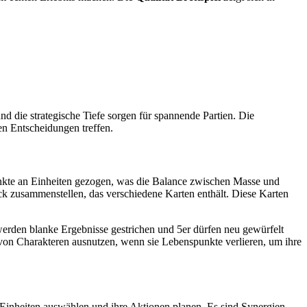
nd die strategische Tiefe sorgen für spannende Partien. Die
hen Entscheidungen treffen.
unkte an Einheiten gezogen, was die Balance zwischen Masse und
ck zusammenstellen, das verschiedene Karten enthält. Diese Karten
 werden blanke Ergebnisse gestrichen und 5er dürfen neu gewürfelt
von Charakteren ausnutzen, wenn sie Lebenspunkte verlieren, um ihre
ie Einheiten auswählen und ihre Aktionen planen. Es sind Synergien