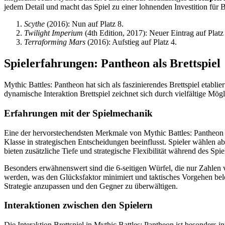
jedem Detail und macht das Spiel zu einer lohnenden Investition für Br
Scythe
(2016): Nun auf Platz 8.
Twilight Imperium
(4th Edition, 2017): Neuer Eintrag auf Platz
Terraforming Mars
(2016): Aufstieg auf Platz 4.
Spielerfahrungen: Pantheon als Brettspiel
Mythic Battles: Pantheon hat sich als faszinierendes Brettspiel etabl
dynamische Interaktion Brettspiel zeichnet sich durch vielfältige Mög
Erfahrungen mit der Spielmechanik
Eine der hervorstechendsten Merkmale von Mythic Battles: Pantheon 
Klasse in strategischen Entscheidungen beeinflusst. Spieler wählen 
bieten zusätzliche Tiefe und strategische Flexibilität während des Spie
Besonders erwähnenswert sind die 6-seitigen Würfel, die nur Zahlen v
werden, was den Glücksfaktor minimiert und taktisches Vorgehen bel
Strategie anzupassen und den Gegner zu überwältigen.
Interaktionen zwischen den Spielern
Die Interaktion Brettspiel in Mythic Battles: Pantheon ist besonders 