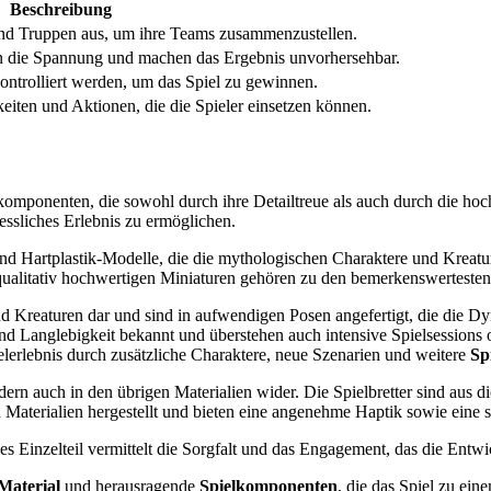
Beschreibung
und Truppen aus, um ihre Teams zusammenzustellen.
en die Spannung und machen das Ergebnis unvorhersehbar.
ontrolliert werden, um das Spiel zu gewinnen.
iten und Aktionen, die die Spieler einsetzen können.
lkomponenten, die sowohl durch ihre Detailtreue als auch durch die ho
essliches Erlebnis zu ermöglichen.
d Hartplastik-Modelle, die die mythologischen Charaktere und Kreature
se qualitativ hochwertigen Miniaturen gehören zu den bemerkenswerteste
nd Kreaturen dar und sind in aufwendigen Posen angefertigt, die die 
und Langlebigkeit bekannt und überstehen auch intensive Spielsessions
elerlebnis durch zusätzliche Charaktere, neue Szenarien und weitere
Sp
ndern auch in den übrigen Materialien wider. Die Spielbretter sind aus 
Materialien hergestellt und bieten eine angenehme Haptik sowie eine 
Einzelteil vermittelt die Sorgfalt und das Engagement, das die Entwick
 Material
und herausragende
Spielkomponenten
, die das Spiel zu ei