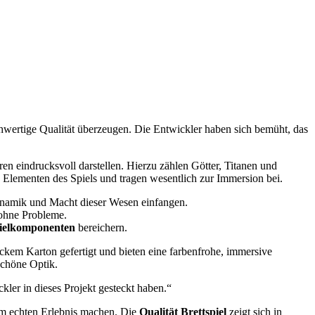
chwertige Qualität überzeugen. Die Entwickler haben sich bemüht, das
n eindrucksvoll darstellen. Hierzu zählen Götter, Titanen und
n Elementen des Spiels und tragen wesentlich zur Immersion bei.
Dynamik und Macht dieser Wesen einfangen.
 ohne Probleme.
ielkomponenten
bereichern.
dickem Karton gefertigt und bieten eine farbenfrohe, immersive
schöne Optik.
ler in dieses Projekt gesteckt haben.“
nem echten Erlebnis machen. Die
Qualität Brettspiel
zeigt sich in