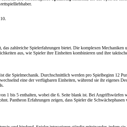
ettspielliebhaber.
 10.
iert, das zahlreiche Spielerfahrungen bietet. Die komplexen Mechaniken u
lichkeiten aus, wie Spieler ihre Einheiten kombinieren und ihre taktisc
ist die Spielmechanik. Durchschnittlich werden pro Spielbeginn 12 P
abwechselnd eine der verfügbaren Einheiten, während sie ihr eigenes De
ls.
on 1 bis 5 enthalten, wobei die 6. Seite blank ist. Bei Angriffswürfen
ohnt. Pantheon Erfahrungen zeigen, dass Spieler die Schwächephasen 
intensiv und bindend. Spieler interagieren ständig miteinander, indem s