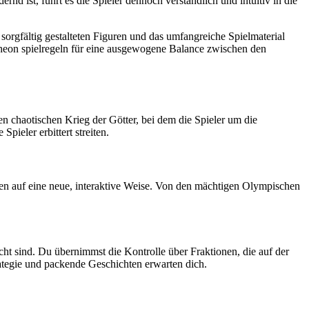
 ist, führt es die Spieler dennoch verständlich und intuitiv in die
rgfältig gestalteten Figuren und das umfangreiche Spielmaterial
heon spielregeln für eine ausgewogene Balance zwischen den
en chaotischen Krieg der Götter, bei dem die Spieler um die
pieler erbittert streiten.
then auf eine neue, interaktive Weise. Von den mächtigen Olympischen
ht sind. Du übernimmst die Kontrolle über Fraktionen, die auf der
ategie und packende Geschichten erwarten dich.