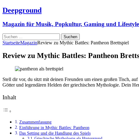
Deepground
Magazin für Musik, Popkultur, Gaming und Lifestyle
Suchen
nach:
Startseite
Magazin
Review zu Mythic Battles: Pantheon Brettspiel
Review zu Mythic Battles: Pantheon Bretts
Stell dir vor, du sitzt mit deinen Freunden um einen großen Tisch, auf 
Götter und legendären Helden der griechischen Mythologie. Dein Herz
Inhalt
Zusammenfassung
Einführung in Mythic Battles: Pantheon
Das Setting und die Handlung des Spiels
Griechische Mythologie als Hintergrund