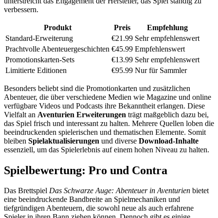
unterstreicht das Engagement der Hersteller, das Spiel ständig zu
verbessern.
Produkt
Preis
Empfehlung
Standard-Erweiterung
€21.99
Sehr empfehlenswert
Prachtvolle Abenteuergeschichten
€45.99
Empfehlenswert
Promotionskarten-Sets
€13.99
Sehr empfehlenswert
Limitierte Editionen
€95.99
Nur für Sammler
Besonders beliebt sind die Promotionkarten und zusätzlichen
Abenteuer, die über verschiedene Medien wie Magazine und online
verfügbare Videos und Podcasts ihre Bekanntheit erlangen. Diese
Vielfalt an
Aventurien Erweiterungen
trägt maßgeblich dazu bei,
das Spiel frisch und interessant zu halten. Mehrere Quellen loben die
beeindruckenden spielerischen und thematischen Elemente. Somit
bleiben
Spielaktualisierungen
und diverse
Download-Inhalte
essenziell, um das Spielerlebnis auf einem hohen Niveau zu halten.
Spielbewertung: Pro und Contra
Das Brettspiel
Das Schwarze Auge: Abenteuer in Aventurien
bietet
eine beeindruckende Bandbreite an Spielmechaniken und
tiefgründigen Abenteuern, die sowohl neue als auch erfahrene
Spieler in ihren Bann ziehen können. Dennoch gibt es einige