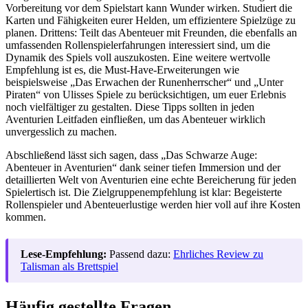
Vorbereitung vor dem Spielstart kann Wunder wirken. Studiert die
Karten und Fähigkeiten eurer Helden, um effizientere Spielzüge zu
planen. Drittens: Teilt das Abenteuer mit Freunden, die ebenfalls an
umfassenden Rollenspielerfahrungen interessiert sind, um die
Dynamik des Spiels voll auszukosten. Eine weitere wertvolle
Empfehlung ist es, die Must-Have-Erweiterungen wie
beispielsweise „Das Erwachen der Runenherrscher“ und „Unter
Piraten“ von Ulisses Spiele zu berücksichtigen, um euer Erlebnis
noch vielfältiger zu gestalten. Diese Tipps sollten in jeden
Aventurien Leitfaden einfließen, um das Abenteuer wirklich
unvergesslich zu machen.
Abschließend lässt sich sagen, dass „Das Schwarze Auge:
Abenteuer in Aventurien“ dank seiner tiefen Immersion und der
detaillierten Welt von Aventurien eine echte Bereicherung für jeden
Spielertisch ist. Die Zielgruppenempfehlung ist klar: Begeisterte
Rollenspieler und Abenteuerlustige werden hier voll auf ihre Kosten
kommen.
Lese-Empfehlung:
Passend dazu:
Ehrliches Review zu
Talisman als Brettspiel
Häufig gestellte Fragen