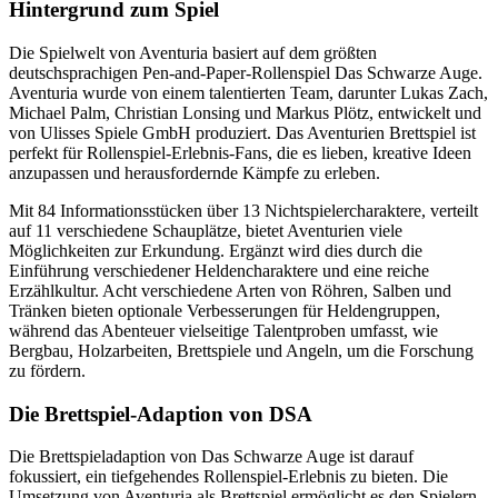
Hintergrund zum Spiel
Die Spielwelt von Aventuria basiert auf dem größten
deutschsprachigen Pen-and-Paper-Rollenspiel Das Schwarze Auge.
Aventuria wurde von einem talentierten Team, darunter Lukas Zach,
Michael Palm, Christian Lonsing und Markus Plötz, entwickelt und
von Ulisses Spiele GmbH produziert. Das Aventurien Brettspiel ist
perfekt für Rollenspiel-Erlebnis-Fans, die es lieben, kreative Ideen
anzupassen und herausfordernde Kämpfe zu erleben.
Mit 84 Informationsstücken über 13 Nichtspielercharaktere, verteilt
auf 11 verschiedene Schauplätze, bietet Aventurien viele
Möglichkeiten zur Erkundung. Ergänzt wird dies durch die
Einführung verschiedener Heldencharaktere und eine reiche
Erzählkultur. Acht verschiedene Arten von Röhren, Salben und
Tränken bieten optionale Verbesserungen für Heldengruppen,
während das Abenteuer vielseitige Talentproben umfasst, wie
Bergbau, Holzarbeiten, Brettspiele und Angeln, um die Forschung
zu fördern.
Die Brettspiel-Adaption von DSA
Die Brettspieladaption von Das Schwarze Auge ist darauf
fokussiert, ein tiefgehendes Rollenspiel-Erlebnis zu bieten. Die
Umsetzung von Aventuria als Brettspiel ermöglicht es den Spielern,