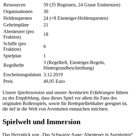
Ressourcen
59 (35 Regionen, 24 Graue Eminenzen)
Organisationen
30
Heldenquesten
24 (+8 Einsteiger-Heldenquesten)
Geheimpläne
21
Abenteurer (pro
18
Fraktion)
Schiffe (pro
6
Fraktion)
Spielplan
1
3 (Regelheft, Einsteiger-Regeln,
Regelhefte
Hintergrundbeschreibung)
Erscheinungsdatum
3.12.2019
Preis
49,95 Euro
Unsere
Spielrezension
und unsere
Aventurien Erfahrungen
führen
zu der
Empfehlung
, dass dieses Spiel vor allem für Fans des
originalen Rollenspiels, sowie für Brettspielliebhaber geeignet ist,
die tief in die Welt von Aventurien eintauchen möchten.
Spielwelt und Immersion
Das Herzstück von „Das Schwarze Auge: Abenteuer in Aventurien“