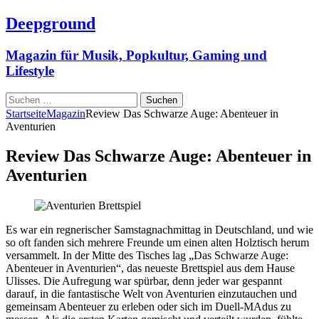
Deepground
Magazin für Musik, Popkultur, Gaming und
Lifestyle
Suchen
nach:
Startseite
Magazin
Review Das Schwarze Auge: Abenteuer in
Aventurien
Review Das Schwarze Auge: Abenteuer in
Aventurien
Es war ein regnerischer Samstagnachmittag in Deutschland, und wie
so oft fanden sich mehrere Freunde um einen alten Holztisch herum
versammelt. In der Mitte des Tisches lag „Das Schwarze Auge:
Abenteuer in Aventurien“, das neueste Brettspiel aus dem Hause
Ulisses. Die Aufregung war spürbar, denn jeder war gespannt
darauf, in die fantastische Welt von Aventurien einzutauchen und
gemeinsam Abenteuer zu erleben oder sich im Duell-MAdus zu