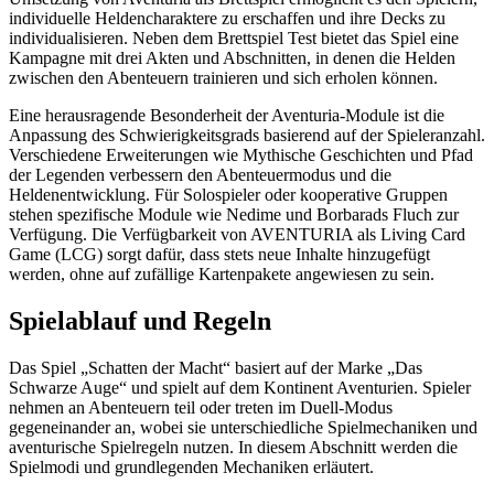
individuelle Heldencharaktere zu erschaffen und ihre Decks zu
individualisieren. Neben dem Brettspiel Test bietet das Spiel eine
Kampagne mit drei Akten und Abschnitten, in denen die Helden
zwischen den Abenteuern trainieren und sich erholen können.
Eine herausragende Besonderheit der Aventuria-Module ist die
Anpassung des Schwierigkeitsgrads basierend auf der Spieleranzahl.
Verschiedene Erweiterungen wie Mythische Geschichten und Pfad
der Legenden verbessern den Abenteuermodus und die
Heldenentwicklung. Für Solospieler oder kooperative Gruppen
stehen spezifische Module wie Nedime und Borbarads Fluch zur
Verfügung. Die Verfügbarkeit von AVENTURIA als Living Card
Game (LCG) sorgt dafür, dass stets neue Inhalte hinzugefügt
werden, ohne auf zufällige Kartenpakete angewiesen zu sein.
Spielablauf und Regeln
Das Spiel „Schatten der Macht“ basiert auf der Marke „Das
Schwarze Auge“ und spielt auf dem Kontinent Aventurien. Spieler
nehmen an Abenteuern teil oder treten im Duell-Modus
gegeneinander an, wobei sie unterschiedliche Spielmechaniken und
aventurische Spielregeln nutzen. In diesem Abschnitt werden die
Spielmodi und grundlegenden Mechaniken erläutert.