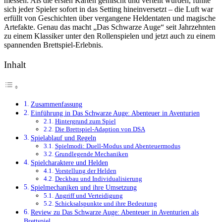
messen. Als die ersten Karten gemischt und verteilt wurden, fühlte
sich jeder Spieler sofort in das Setting hineinversetzt – die Luft war
erfüllt von Geschichten über vergangene Heldentaten und magische
Artefakte. Genau das macht „Das Schwarze Auge“ seit Jahrzehnten
zu einem Klassiker unter den Rollenspielen und jetzt auch zu einem
spannenden Brettspiel-Erlebnis.
Inhalt
Zusammenfassung
Einführung in Das Schwarze Auge: Abenteuer in Aventurien
Hintergrund zum Spiel
Die Brettspiel-Adaption von DSA
Spielablauf und Regeln
Spielmodi: Duell-Modus und Abenteuermodus
Grundlegende Mechaniken
Spielcharaktere und Helden
Vorstellung der Helden
Deckbau und Individualisierung
Spielmechaniken und ihre Umsetzung
Angriff und Verteidigung
Schicksalspunkte und ihre Bedeutung
Review zu Das Schwarze Auge: Abenteuer in Aventurien als
Brettspiel