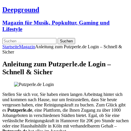
Deepground
Magazin für Musik, Popkultur, Gaming und
Lifestyle
Suchen
nach:
Startseite
Magazin
Anleitung zum Putzperle.de Login – Schnell &
Sicher
Anleitung zum Putzperle.de Login –
Schnell & Sicher
Stellen Sie sich vor, Sie haben einen langen Arbeitstag hinter sich
und kommen nach Hause, nur um festzustellen, dass Sie heute
vergessen haben, eine Reinigungskraft zu buchen. Zum Glück gibt
es
Putzperle.de
, eine Plattform, die Ihnen Zugang zu über 1000
Jobangeboten in verschiedenen Städten bietet. Egal, ob Sie eine
verlässliche Reinigungskraft in Hannover für 20€ pro Stunde suchen
oder eine Haushaltshilfe in Köln mit verhandelbarem Gehalt –