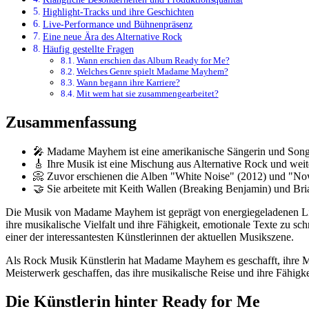
Highlight-Tracks und ihre Geschichten
Live-Performance und Bühnenpräsenz
Eine neue Ära des Alternative Rock
Häufig gestellte Fragen
Wann erschien das Album Ready for Me?
Welches Genre spielt Madame Mayhem?
Wann begann ihre Karriere?
Mit wem hat sie zusammengearbeitet?
Zusammenfassung
🎤 Madame Mayhem ist eine amerikanische Sängerin und Song
🎸 Ihre Musik ist eine Mischung aus Alternative Rock und weite
📀 Zuvor erschienen die Alben "White Noise" (2012) und "N
🤝 Sie arbeitete mit Keith Wallen (Breaking Benjamin) und Br
Die Musik von Madame Mayhem ist geprägt von energiegeladenen Live
ihre musikalische Vielfalt und ihre Fähigkeit, emotionale Texte zu 
einer der interessantesten Künstlerinnen der aktuellen Musikszene.
Als Rock Musik Künstlerin hat Madame Mayhem es geschafft, ihre Musi
Meisterwerk geschaffen, das ihre musikalische Reise und ihre Fähigkei
Die Künstlerin hinter Ready for Me