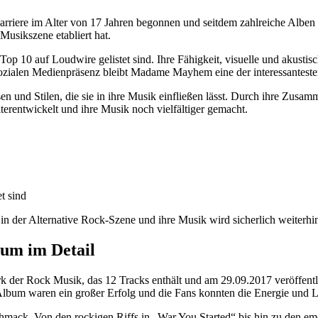
arriere im Alter von 17 Jahren begonnen und seitdem zahlreiche Alben 
Musikszene etabliert hat.
n Top 10 auf Loudwire gelistet sind. Ihre Fähigkeit, visuelle und akusti
ozialen Medienpräsenz bleibt Madame Mayhem eine der interessanteste
en und Stilen, die sie in ihre Musik einfließen lässt. Durch ihre Zus
erentwickelt und ihre Musik noch vielfältiger gemacht.
t sind
 der Alternative Rock-Szene und ihre Musik wird sicherlich weiterhin
um im Detail
r Rock Musik, das 12 Tracks enthält und am 29.09.2017 veröffentlic
s Album waren ein großer Erfolg und die Fans konnten die Energie un
eschmack. Von den rockigen Riffs in „War You Started“ bis hin zu den em