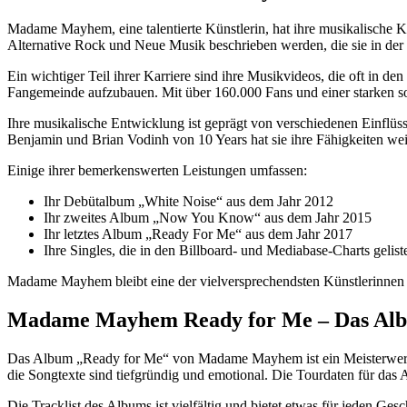
Madame Mayhem, eine talentierte Künstlerin, hat ihre musikalische K
Alternative Rock und Neue Musik beschrieben werden, die sie in der 
Ein wichtiger Teil ihrer Karriere sind ihre Musikvideos, die oft in de
Fangemeinde aufzubauen. Mit über 160.000 Fans und einer starken s
Ihre musikalische Entwicklung ist geprägt von verschiedenen Einflüss
Benjamin und Brian Vodinh von 10 Years hat sie ihre Fähigkeiten weit
Einige ihrer bemerkenswerten Leistungen umfassen:
Ihr Debütalbum „White Noise“ aus dem Jahr 2012
Ihr zweites Album „Now You Know“ aus dem Jahr 2015
Ihr letztes Album „Ready For Me“ aus dem Jahr 2017
Ihre Singles, die in den Billboard- und Mediabase-Charts geliste
Madame Mayhem bleibt eine der vielversprechendsten Künstlerinnen in
Madame Mayhem Ready for Me – Das Alb
Das Album „Ready for Me“ von Madame Mayhem ist ein Meisterwerk de
die Songtexte sind tiefgründig und emotional. Die Tourdaten für da
Die Tracklist des Albums ist vielfältig und bietet etwas für jeden G