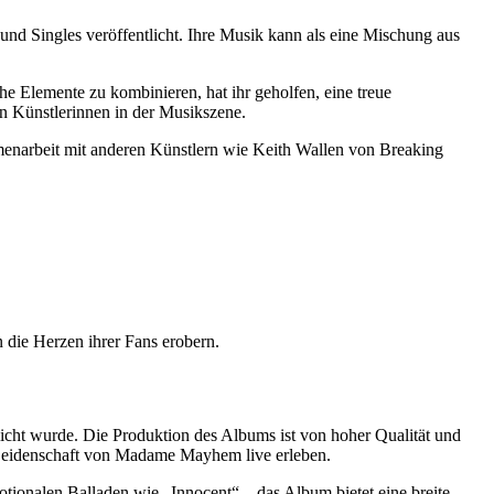
und Singles veröffentlicht. Ihre Musik kann als eine Mischung aus
sche Elemente zu kombinieren, hat ihr geholfen, eine treue
n Künstlerinnen in der Musikszene.
ammenarbeit mit anderen Künstlern wie Keith Wallen von Breaking
 die Herzen ihrer Fans erobern.
ht wurde. Die Produktion des Albums ist von hoher Qualität und
d Leidenschaft von Madame Mayhem live erleben.
otionalen Balladen wie „Innocent“ – das Album bietet eine breite