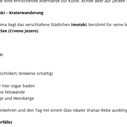
r eine erfrischende Alternative zur Küste. Achtet aber auf Zecken
ski – Kraterwanderung
na liegt das verschlafene Städtchen
Imotski
, berühmt für seine 
See (Crveno Jezero)
.
ki
schildert, teilweise schattig)
hr hier sogar baden
ohe Felswände
rge und Weinberge
kehren und den Tag mit einem Glas lokaler Vranac-Rebe auskling
rfälle)