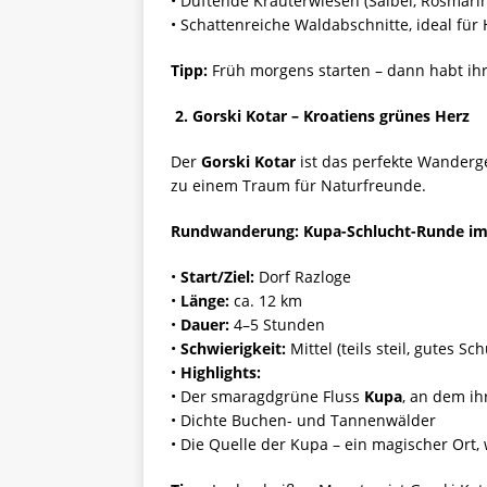
• Duftende Kräuterwiesen (Salbei, Rosmarin
• Schattenreiche Waldabschnitte, ideal für
Tipp:
Früh morgens starten – dann habt ihr 
2. Gorski Kotar – Kroatiens grünes Herz
Der
Gorski Kotar
ist das perfekte Wanderge
zu einem Traum für Naturfreunde.
Rundwanderung: Kupa-Schlucht-Runde im 
•
Start/Ziel:
Dorf Razloge
•
Länge:
ca. 12 km
•
Dauer:
4–5 Stunden
•
Schwierigkeit:
Mittel (teils steil, gutes S
•
Highlights:
• Der smaragdgrüne Fluss
Kupa
, an dem ih
• Dichte Buchen- und Tannenwälder
• Die Quelle der Kupa – ein magischer Ort,