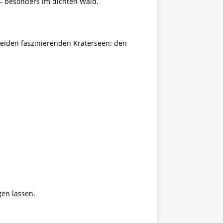
 – besonders im dichten Wald.
beiden faszinierenden Kraterseen: den
en lassen.