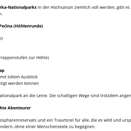
rka-Nationalparks
in der Hochsaison ziemlich voll werden, gibt 
n.
Pećina (Höhlenrunde)
n)
 Treppenstufen zur Höhle)
lap
 mit tollem Ausblick
chtigt werden können
tionalpark an die Leine. Die schattigen Wege sind trotzdem ang
chte Abenteurer
osphärenreservats und ein Traumziel für alle, die es wild und urs
wandern, ohne einer Menschenseele zu begegnen.