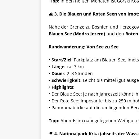
Tipp:
In den heißen Monaten ist Gorski Kota
🌊
3. Die Blauen und Roten Seen von Imot
Nahe der Grenze zu Bosnien und Herzegowi
Blauen See (Modro Jezero)
und den
Roten 
Rundwanderung: Von See zu See
•
Start/Ziel:
Parkplatz am Blauen See, Imots
•
Länge:
ca. 7 km
•
Dauer:
2–3 Stunden
•
Schwierigkeit:
Leicht bis mittel (gut ausge
•
Highlights:
• Der Blaue See: je nach Jahreszeit könnt i
• Der Rote See: imposante, bis zu 250 m h
• Panoramablicke auf die umliegenden Be
Tipp:
Abends im nahegelegenen Weingut ein
🌳
4. Nationalpark Krka (abseits der Wasse