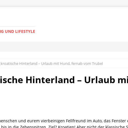
G UND LIFESTYLE
s kroatische Hinterland – Urlaub mit Hund, fernab vom Trubel
tische Hinterland – Urlaub m
smenschen und eurem vierbeinigen Fellfreund im Auto, das Fenster e
 bis in die Zehenspitzen. Ziel? Kroatien! Aber nicht der klassisc