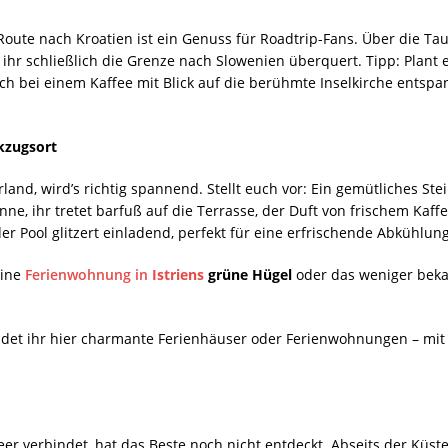
Route nach Kroatien ist ein Genuss für Roadtrip-Fans. Über die Ta
ihr schließlich die Grenze nach Slowenien überquert. Tipp: Plant
h bei einem Kaffee mit Blick auf die berühmte Inselkirche entspa
kzugsort
land, wird’s richtig spannend. Stellt euch vor: Ein gemütliches 
e, ihr tretet barfuß auf die Terrasse, der Duft von frischem Kaff
er Pool glitzert einladend, perfekt für eine erfrischende Abkühlu
eine
Ferienwohnung in
Istriens
grüne Hügel
oder das weniger beka
det ihr hier charmante Ferienhäuser oder Ferienwohnungen – mit 
r verbindet, hat das Beste noch nicht entdeckt. Abseits der Küste