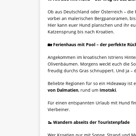
Ob aus Deutschland oder Österreich – die 
vorbei an malerischen Bergpanoramen, bis 
Hier kann euer Hund planschen und ihr euc
Katzensprung bis nach Kroatien.
🏡
Ferienhaus mit Pool – der perfekte Rüc
Angekommen im kroatischen Istriens Hinter
Olivenbäumen. Morgens weckt euch die Sonn
freudig durchs Gras schnuppert. Und ja – d
Beliebte Regionen für so ein Hideaway ist 
von Dalmatien
, rund um
Imotski
.
Für einen entspannten Urlaub mit Hund fin
Vierbeiner.
🥾
Wandern abseits der Touristenpfade
Wer Kroatien nur mit Sonne, Strand und Mee