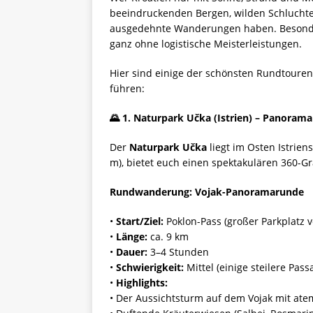
beeindruckenden Bergen, wilden Schluchten
ausgedehnte Wanderungen haben. Besonde
ganz ohne logistische Meisterleistungen.
Hier sind einige der schönsten Rundtoure
führen:
🌄
1. Naturpark Učka (Istrien) – Panorama
Der
Naturpark Učka
liegt im Osten Istrien
m), bietet euch einen spektakulären 360-Gr
Rundwanderung: Vojak-Panoramarunde
•
Start/Ziel:
Poklon-Pass (großer Parkplatz 
•
Länge:
ca. 9 km
•
Dauer:
3–4 Stunden
•
Schwierigkeit:
Mittel (einige steilere Pas
•
Highlights:
• Der Aussichtsturm auf dem Vojak mit at