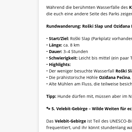
Während die berühmten Wasserfälle des
K
die euch eine andere Seite des Parks zeige
Rundwanderung: Roški Slap und Oziđana 
•
Start/Ziel:
Roški Slap (Parkplatz vorhande
•
Länge:
ca. 8 km
•
Dauer:
3–4 Stunden
•
Schwierigkeit:
Leicht bis mittel (ein paar
•
Highlights:
• Der weniger besuchte Wasserfall
Roški S
• Die prähistorische Höhle
Oziđana Pećina
,
• Alte Mühlen am Fluss, die teilweise besi
Tipp:
Hunde dürfen mit, müssen aber im Na
🐾
5. Velebit-Gebirge – Wilde Weiten für e
Das
Velebit-Gebirge
ist Teil des UNESCO-Bi
frequentiert, und ihr könnt stundenlang 