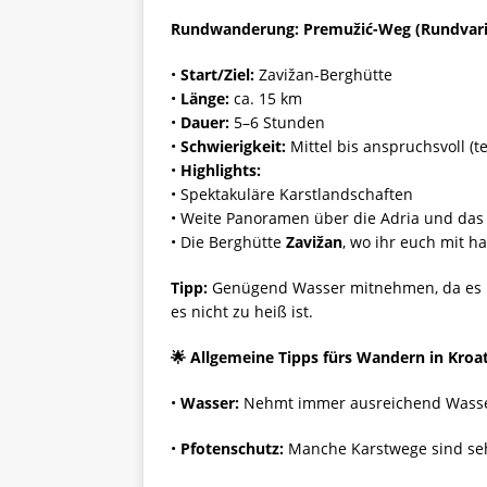
Rundwanderung: Premužić-Weg (Rundvaria
•
Start/Ziel:
Zavižan-Berghütte
•
Länge:
ca. 15 km
•
Dauer:
5–6 Stunden
•
Schwierigkeit:
Mittel bis anspruchsvoll (tei
•
Highlights:
• Spektakuläre Karstlandschaften
• Weite Panoramen über die Adria und das
• Die Berghütte
Zavižan
, wo ihr euch mit 
Tipp:
Genügend Wasser mitnehmen, da es un
es nicht zu heiß ist.
🌟
Allgemeine Tipps fürs Wandern in Kroa
•
Wasser:
Nehmt immer ausreichend Wasse
•
Pfotenschutz:
Manche Karstwege sind sehr