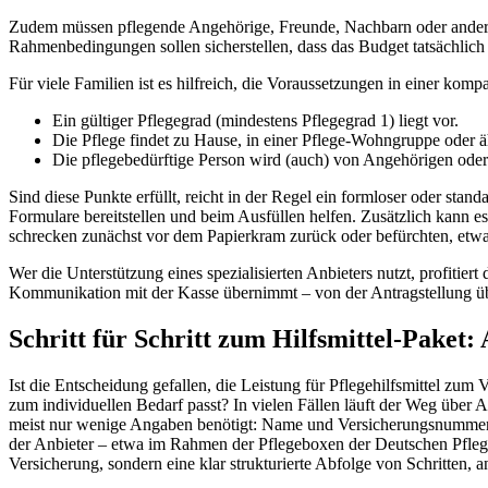
Zudem müssen pflegende Angehörige, Freunde, Nachbarn oder andere nic
Rahmenbedingungen sollen sicherstellen, dass das Budget tatsächlich
Für viele Familien ist es hilfreich, die Voraussetzungen in einer ko
Ein gültiger Pflegegrad (mindestens Pflegegrad 1) liegt vor.
Die Pflege findet zu Hause, in einer Pflege-Wohngruppe oder 
Die pflegebedürftige Person wird (auch) von Angehörigen oder
Sind diese Punkte erfüllt, reicht in der Regel ein formloser oder stand
Formulare bereitstellen und beim Ausfüllen helfen. Zusätzlich kann e
schrecken zunächst vor dem Papierkram zurück oder befürchten, etwas
Wer die Unterstützung eines spezialisierten Anbieters nutzt, profitie
Kommunikation mit der Kasse übernimmt – von der Antragstellung übe
Schritt für Schritt zum Hilfsmittel-Pake
Ist die Entscheidung gefallen, die Leistung für Pflegehilfsmittel zum 
zum individuellen Bedarf passt? In vielen Fällen läuft der Weg über An
meist nur wenige Angaben benötigt: Name und Versicherungsnummer de
der Anbieter – etwa im Rahmen der Pflegeboxen der Deutschen Pflegeh
Versicherung, sondern eine klar strukturierte Abfolge von Schritten,