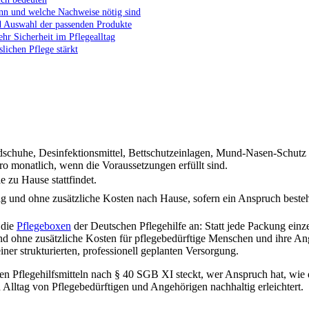
nn und welche Nachweise nötig sind
nd Auswahl der passenden Produkte
hr Sicherheit im Pflegealltag
lichen Pflege stärkt
dschuhe, Desinfektionsmittel, Bettschutzeinlagen, Mund-Nasen-Schutz
 monatlich, wenn die Voraussetzungen erfüllt sind.
e zu Hause stattfindet.
g und ohne zusätzliche Kosten nach Hause, sofern ein Anspruch besteh
 die
Pflegeboxen
der Deutschen Pflegehilfe an: Statt jede Packung einz
r und ohne zusätzliche Kosten für pflegebedürftige Menschen und ihre A
iner strukturierten, professionell geplanten Versorgung.
losen Pflegehilfsmitteln nach § 40 SGB XI steckt, wer Anspruch hat, wie
n Alltag von Pflegebedürftigen und Angehörigen nachhaltig erleichtert.