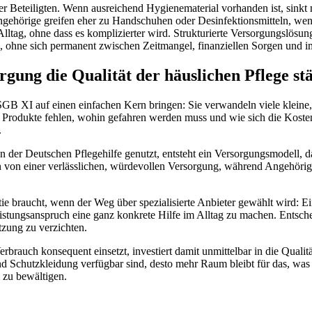
 aller Beteiligten. Wenn ausreichend Hygienematerial vorhanden ist, sin
ngehörige greifen eher zu Handschuhen oder Desinfektionsmitteln, wenn
 Alltag, ohne dass es komplizierter wird. Strukturierte Versorgungslös
ohne sich permanent zwischen Zeitmangel, finanziellen Sorgen und i
rgung die Qualität der häuslichen Pflege st
SGB XI auf einen einfachen Kern bringen: Sie verwandeln viele kleine, 
 Produkte fehlen, wohin gefahren werden muss und wie sich die Kosten 
.
der Deutschen Pflegehilfe genutzt, entsteht ein Versorgungsmodell, das
n von einer verlässlichen, würdevollen Versorgung, während Angehörige 
ratie braucht, wenn der Weg über spezialisierte Anbieter gewählt wird: 
Leistungsanspruch eine ganz konkrete Hilfe im Alltag zu machen. Entsch
tzung zu verzichten.
rbrauch konsequent einsetzt, investiert damit unmittelbar in die Qualit
d Schutzkleidung verfügbar sind, desto mehr Raum bleibt für das, was 
 zu bewältigen.