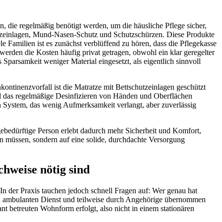
, die regelmäßig benötigt werden, um die häusliche Pflege sicher,
utzeinlagen, Mund-Nasen-Schutz und Schutzschürzen. Diese Produkte
 Familien ist es zunächst verblüffend zu hören, dass die Pflegekasse
 werden die Kosten häufig privat getragen, obwohl ein klar geregelter
 Sparsamkeit weniger Material eingesetzt, als eigentlich sinnvoll
nkontinenzvorfall ist die Matratze mit Bettschutzeinlagen geschützt
d das regelmäßige Desinfizieren von Händen und Oberflächen
ein System, das wenig Aufmerksamkeit verlangt, aber zuverlässig
gebedürftige Person erlebt dadurch mehr Sicherheit und Komfort,
n müssen, sondern auf eine solide, durchdachte Versorgung
hweise nötig sind
 In der Praxis tauchen jedoch schnell Fragen auf: Wer genau hat
inen ambulanten Dienst und teilweise durch Angehörige übernommen
nt betreuten Wohnform erfolgt, also nicht in einem stationären