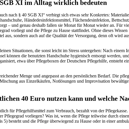
0 SGB XI im Alltag wirklich bedeuten
uch nach § 40 SGB XI“ verbirgt sich etwas sehr Konkretes: Materialien
alhandschuhe, Händedesinfektionsmittel, Flächendesinfektion, Bettsch
gt – und genau deshalb fallen sie Monat für Monat wieder an. Für viele
egrad vorliegt und die Pflege zu Hause stattfindet. Ohne dieses Wissen
el aus, sondern auch auf die Qualität der Versorgung, denn oft wird aus
kleinen Situationen, die sonst leicht im Stress untergehen: Nach einem I
sel können die benutzten Handschuhe hygienisch entsorgt werden, un
organisiert, etwa über Pflegeboxen der Deutschen Pflegehilfe, entsteht 
usreichender Menge und angepasst an den persönlichen Bedarf. Die pfle
r Mischung aus Einzelkäufen, Notlösungen und Improvisation bewältige
lichen 40 Euro nutzen kann und welche Nac
lich für Pflegehilfsmittel zum Verbrauch, bezahlt von der Pflegekasse.
ter Pflegegrad vorliegen? Was ist, wenn die Pflege teilweise durch e
is 5) besteht und die Pflege überwiegend zu Hause oder in einer ambula