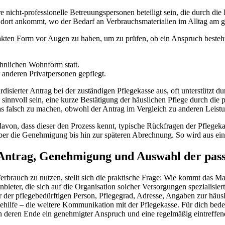
ht-professionelle Betreuungspersonen beteiligt sein, die durch die Hil
 dort ankommt, wo der Bedarf an Verbrauchsmaterialien im Alltag am gr
mpakten Form vor Augen zu haben, um zu prüfen, ob ein Anspruch besteht
ähnlichen Wohnform statt.
 anderen Privatpersonen gepflegt.
ardisierter Antrag bei der zuständigen Pflegekasse aus, oft unterstützt d
s sinnvoll sein, eine kurze Bestätigung der häuslichen Pflege durch di
 falsch zu machen, obwohl der Antrag im Vergleich zu anderen Leistun
rt davon, dass dieser den Prozess kennt, typische Rückfragen der Pflege
r die Genehmigung bis hin zur späteren Abrechnung. So wird aus eine
t: Antrag, Genehmigung und Auswahl der pa
Verbrauch zu nutzen, stellt sich die praktische Frage: Wie kommt das Mat
bieter, die sich auf die Organisation solcher Versorgungen spezialisier
r pflegebedürftigen Person, Pflegegrad, Adresse, Angaben zur häusli
ilfe – die weitere Kommunikation mit der Pflegekasse. Für dich bedeut
 an deren Ende ein genehmigter Anspruch und eine regelmäßig eintreffen