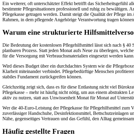
Ein weiterer, oft unterschätzter Effekt betrifft das Sicherheitsgefühl
bestimmte Pflegesituationen professionell und ruhig zu bewältigen. A
Pflegekasse getragen werden. Damit steigt die Qualität der Pflege im
Rahmen, in dem pflegende Angehörige Verantwortung tragen können, 
Warum eine strukturierte Hilfsmittelverso
Die Bedeutung der kostenlosen Pflegehilfsmittel lässt sich nach § 40 
planbaren Prozess. Statt jeden Monat aufs Neue zu überlegen, welche
für die Versorgung mit Verbrauchsmaterialien eingesetzt werden kann
Wird dieses Budget über ein durchdachtes System wie die Pflegeboxen 
Klarheit miteinander verbindet. Pflegebedürftige Menschen profitiere
stabiles Fundament zurückgreifen können.
Gleichzeitig zeigt sich, dass es für diese Entlastung nicht viel Bürok
Pflegekasse – mehr ist häufig nicht nötig, um aus einem abstrakten 
aktiv zu nutzen, statt aus Unwissenheit Monat für Monat auf Unterstü
Wer die 40-Euro-Leistung der Pflegekasse für Pflegehilfsmittel zum Ve
zuverlässiger Handschuhe, Desinfektionsmittel, Bettschutzeinlagen un
Nähe, gegenseitiges Vertrauen und das Gefühl, den Alltag gemeinsam
Häufig gestellte Fragen