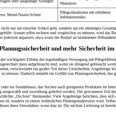
rlagen oder saugfähige Auflagen
Matratzen
Pflegesituationen mit erhöhtem
zen, Mund-Nasen-Schutz
Infektionsrisiko
nicht nur um einzelne Artikel geht, sondern um ein stimmiges Gesamtpake
gehilfe: Anstatt selbst rechnen und vergleichen zu müssen, wird das Budg
r jederzeit anpassen, etwa wenn der Bedarf an bestimmten Hilfsmitteln 
 Planungssicherheit und mehr Sicherheit im 
 der wichtigsten Effekte der regelmäßigen Versorgung mit Pflegehilfsmi
sgerechnet dann aufgebraucht sind, wenn sie dringend gebraucht werden
mmt, verschwindet ein großer Teil dieser Unsicherheit. Angehörige könn
 zu müssen. Dadurch entsteht ein Gefühl von Planungssicherheit, das g
 oder ins Sanitätshaus, das Suchen nach geeigneten Produkten im Inter
 ausgewählt und zuverlässig geliefert werden. Die gewonnene Zeit lässt
hlichte „Da-Sein“ füreinander. Viele Angehörige berichten, dass sich de
sen ist, sondern zu einem verlässlichen Hintergrundprozess wird. Selb
ren ihren Stressfaktor, wenn klar ist: Die nächste Lieferung ist berei