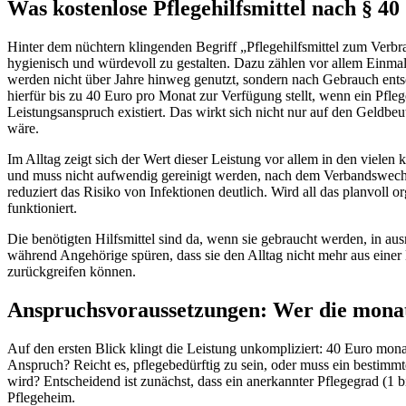
Was kostenlose Pflegehilfsmittel nach § 4
Hinter dem nüchtern klingenden Begriff „Pflegehilfsmittel zum Verbra
hygienisch und würdevoll zu gestalten. Dazu zählen vor allem Einm
werden nicht über Jahre hinweg genutzt, sondern nach Gebrauch entsor
hierfür bis zu 40 Euro pro Monat zur Verfügung stellt, wenn ein Pfleg
Leistungsanspruch existiert. Das wirkt sich nicht nur auf den Geldbeut
wäre.
Im Alltag zeigt sich der Wert dieser Leistung vor allem in den vielen 
und muss nicht aufwendig gereinigt werden, nach dem Verbandswech
reduziert das Risiko von Infektionen deutlich. Wird all das planvoll 
funktioniert.
Die benötigten Hilfsmittel sind da, wenn sie gebraucht werden, in a
während Angehörige spüren, dass sie den Alltag nicht mehr aus eine
zurückgreifen können.
Anspruchsvoraussetzungen: Wer die monat
Auf den ersten Blick klingt die Leistung unkompliziert: 40 Euro monat
Anspruch? Reicht es, pflegebedürftig zu sein, oder muss ein bestimm
wird? Entscheidend ist zunächst, dass ein anerkannter Pflegegrad (1 b
Pflegeheim.