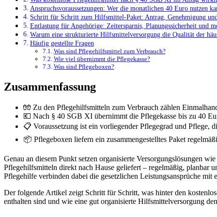
Anspruchsvoraussetzungen: Wer die monatlichen 40 Euro nutzen ka
Schritt für Schritt zum Hilfsmittel-Paket: Antrag, Genehmigung u
Entlastung für Angehörige: Zeitersparnis, Planungssicherheit und me
Warum eine strukturierte Hilfsmittelversorgung die Qualität der häus
Häufig gestellte Fragen
Was sind Pflegehilfsmittel zum Verbrauch?
Wie viel übernimmt die Pflegekasse?
Was sind Pflegeboxen?
Zusammenfassung
🧤 Zu den Pflegehilfsmitteln zum Verbrauch zählen Einmalhan
💶 Nach § 40 SGB XI übernimmt die Pflegekasse bis zu 40 Euro
📋 Voraussetzung ist ein vorliegender Pflegegrad und Pflege, di
📦 Pflegeboxen liefern ein zusammengestelltes Paket regelmäßi
Genau an diesem Punkt setzen organisierte Versorgungslösungen wie
Pflegehilfsmitteln direkt nach Hause geliefert – regelmäßig, planba
Pflegehilfe verbinden dabei die gesetzlichen Leistungsansprüche mit e
Der folgende Artikel zeigt Schritt für Schritt, was hinter den kosten
enthalten sind und wie eine gut organisierte Hilfsmittelversorgung de