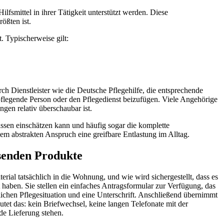
fsmittel in ihrer Tätigkeit unterstützt werden. Diese
ößten ist.
. Typischerweise gilt:
urch Dienstleister wie die Deutsche Pflegehilfe, die entsprechende
e pflegende Person oder den Pflegedienst beizufügen. Viele Angehörige
gen relativ überschaubar ist.
kassen einschätzen kann und häufig sogar die komplette
m abstrakten Anspruch eine greifbare Entlastung im Alltag.
ssenden Produkte
erial tatsächlich in die Wohnung, und wie wird sichergestellt, dass es
t haben. Sie stellen ein einfaches Antragsformular zur Verfügung, das
chen Pflegesituation und eine Unterschrift. Anschließend übernimmt
et das: kein Briefwechsel, keine langen Telefonate mit der
de Lieferung stehen.