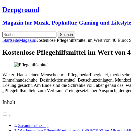
Deepground
Magazin für Musik, Popkultur, Gaming und Lifestyle
Suchen
nach:
Startseite
Magazin
Kostenlose Pflegehilfsmittel im Wert von 40 Euro: 
Kostenlose Pflegehilfsmittel im Wert von 
Wer zu Hause einen Menschen mit Pflegebedarf begleitet, merkt sehr 
Einmalhandschuhe, Desinfektionsmittel, Bettschutzeinlagen, Mundschu
Lösung gesucht. Am Ende sind die Schränke voll, aber genau das, was 
„Pflegehilfsmitteln zum Verbrauch“ ein gesetzlicher Anspruch, der ge
Inhalt
Zusammenfassung
Was kostenlose Pflegehilfsmittel nach § 40 SGB XI im Alltag wirkl