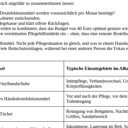
e sich ungefähr so zusammenfassen lassen:
Desinfektionsmittel werden voraussichtlich pro Monat benötigt?
 Anbieter zurücksenden.
egekasse und klärt offene Rückfragen.
rden so kombiniert, dass das Budget von 40 Euro optimal genutzt wir
 vereinbarten Pflegehilfsmitteln ein – ohne, dass eine erneute Bestell
fsmittel. Nicht jede Pflegesituation ist gleich, und was in einem Haus
 viele Bettschutzeinlagen, während bei einer anderen Person der Fokus
kel
Typische Einsatzgebiete im Allt
Intimpflege, Verbandswechsel, U
 Vinylhandschuhe
Körperflüssigkeiten
Vor und nach der Pflege, vor dem
es Händedesinfektionsmittel
Toilettengang
Reinigung von Bettgittern, Nachtt
 Tücher
Griffen, Sanitärbereich
Inkontinenz, Lagerung im Bett, S