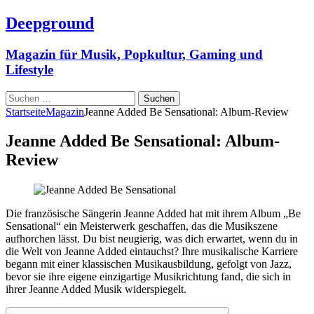
Deepground
Magazin für Musik, Popkultur, Gaming und
Lifestyle
Suchen
nach:
Startseite
Magazin
Jeanne Added Be Sensational: Album-Review
Jeanne Added Be Sensational: Album-
Review
Die französische Sängerin Jeanne Added hat mit ihrem Album „Be
Sensational“ ein Meisterwerk geschaffen, das die Musikszene
aufhorchen lässt. Du bist neugierig, was dich erwartet, wenn du in
die Welt von Jeanne Added eintauchst? Ihre musikalische Karriere
begann mit einer klassischen Musikausbildung, gefolgt von Jazz,
bevor sie ihre eigene einzigartige Musikrichtung fand, die sich in
ihrer Jeanne Added Musik widerspiegelt.