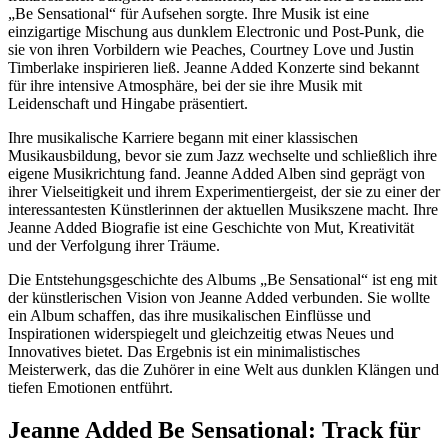
„Be Sensational“ für Aufsehen sorgte. Ihre Musik ist eine
einzigartige Mischung aus dunklem Electronic und Post-Punk, die
sie von ihren Vorbildern wie Peaches, Courtney Love und Justin
Timberlake inspirieren ließ. Jeanne Added Konzerte sind bekannt
für ihre intensive Atmosphäre, bei der sie ihre Musik mit
Leidenschaft und Hingabe präsentiert.
Ihre musikalische Karriere begann mit einer klassischen
Musikausbildung, bevor sie zum Jazz wechselte und schließlich ihre
eigene Musikrichtung fand. Jeanne Added Alben sind geprägt von
ihrer Vielseitigkeit und ihrem Experimentiergeist, der sie zu einer der
interessantesten Künstlerinnen der aktuellen Musikszene macht. Ihre
Jeanne Added Biografie ist eine Geschichte von Mut, Kreativität
und der Verfolgung ihrer Träume.
Die Entstehungsgeschichte des Albums „Be Sensational“ ist eng mit
der künstlerischen Vision von Jeanne Added verbunden. Sie wollte
ein Album schaffen, das ihre musikalischen Einflüsse und
Inspirationen widerspiegelt und gleichzeitig etwas Neues und
Innovatives bietet. Das Ergebnis ist ein minimalistisches
Meisterwerk, das die Zuhörer in eine Welt aus dunklen Klängen und
tiefen Emotionen entführt.
Jeanne Added Be Sensational: Track für