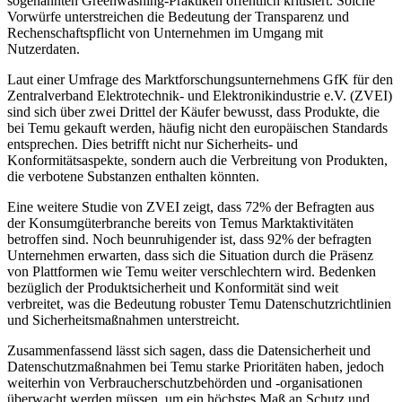
sogenannten Greenwashing-Praktiken öffentlich kritisiert. Solche
Vorwürfe unterstreichen die Bedeutung der Transparenz und
Rechenschaftspflicht von Unternehmen im Umgang mit
Nutzerdaten.
Laut einer Umfrage des Marktforschungsunternehmens GfK für den
Zentralverband Elektrotechnik- und Elektronikindustrie e.V. (ZVEI)
sind sich über zwei Drittel der Käufer bewusst, dass Produkte, die
bei Temu gekauft werden, häufig nicht den europäischen Standards
entsprechen. Dies betrifft nicht nur Sicherheits- und
Konformitätsaspekte, sondern auch die Verbreitung von Produkten,
die verbotene Substanzen enthalten könnten.
Eine weitere Studie von ZVEI zeigt, dass 72% der Befragten aus
der Konsumgüterbranche bereits von Temus Marktaktivitäten
betroffen sind. Noch beunruhigender ist, dass 92% der befragten
Unternehmen erwarten, dass sich die Situation durch die Präsenz
von Plattformen wie Temu weiter verschlechtern wird. Bedenken
bezüglich der Produktsicherheit und Konformität sind weit
verbreitet, was die Bedeutung robuster Temu Datenschutzrichtlinien
und Sicherheitsmaßnahmen unterstreicht.
Zusammenfassend lässt sich sagen, dass die Datensicherheit und
Datenschutzmaßnahmen bei Temu starke Prioritäten haben, jedoch
weiterhin von Verbraucherschutzbehörden und -organisationen
überwacht werden müssen, um ein höchstes Maß an Schutz und