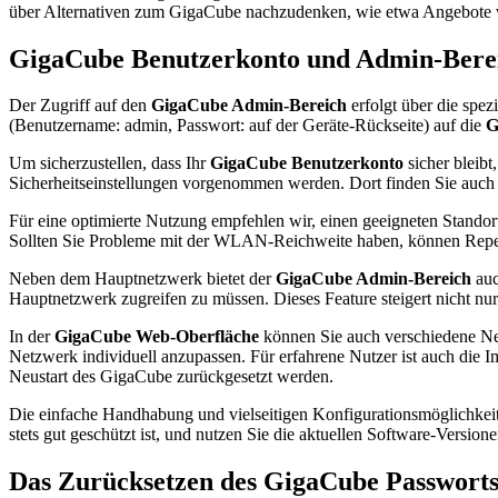
über Alternativen zum GigaCube nachzudenken, wie etwa Angebote 
GigaCube Benutzerkonto und Admin-Bere
Der Zugriff auf den
GigaCube Admin-Bereich
erfolgt über die spe
(Benutzername: admin, Passwort: auf der Geräte-Rückseite) auf die
G
Um sicherzustellen, dass Ihr
GigaCube Benutzerkonto
sicher bleibt
Sicherheitseinstellungen vorgenommen werden. Dort finden Sie auc
Für eine optimierte Nutzung empfehlen wir, einen geeigneten Stan
Sollten Sie Probleme mit der WLAN-Reichweite haben, können Repea
Neben dem Hauptnetzwerk bietet der
GigaCube Admin-Bereich
auc
Hauptnetzwerk zugreifen zu müssen. Dieses Feature steigert nicht nur 
In der
GigaCube Web-Oberfläche
können Sie auch verschiedene Net
Netzwerk individuell anzupassen. Für erfahrene Nutzer ist auch die I
Neustart des GigaCube zurückgesetzt werden.
Die einfache Handhabung und vielseitigen Konfigurationsmöglichkeite
stets gut geschützt ist, und nutzen Sie die aktuellen Software-Versio
Das Zurücksetzen des GigaCube Passwort