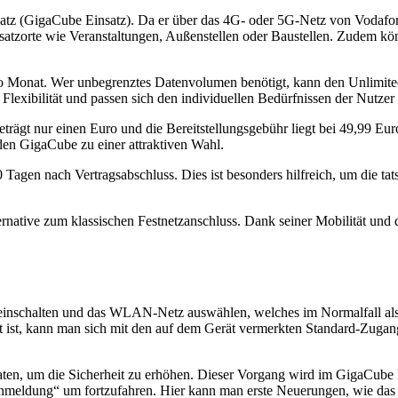
atz (GigaCube Einsatz). Da er über das 4G- oder 5G-Netz von Vodafone 
nsatzorte wie Veranstaltungen, Außenstellen oder Baustellen. Zudem kö
pro Monat. Wer unbegrenztes Datenvolumen benötigt, kann den Unlimite
Flexibilität und passen sich den individuellen Bedürfnissen der Nutzer 
eträgt nur einen Euro und die Bereitstellungsgebühr liegt bei 49,99 E
en GigaCube zu einer attraktiven Wahl.
agen nach Vertragsabschluss. Dies ist besonders hilfreich, um die tat
ative zum klassischen Festnetzanschluss. Dank seiner Mobilität und de
inschalten und das WLAN-Netz auswählen, welches im Normalfall als 
t, kann man sich mit den auf dem Gerät vermerkten Standard-Zugangsda
sdaten, um die Sicherheit zu erhöhen. Dieser Vorgang wird im GigaCub
meldung“ um fortzufahren. Hier kann man erste Neuerungen, wie das 