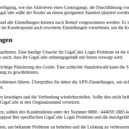
rfügung, wie das Aktivieren eines Gastzugangs, die Durchführung von
gaCube sollte der Router an einem geeigneten Standort platziert werde
 und alle Einstellungen können nach Bedarf vorgenommen werden. Es is
 im Kundenportal auch erweiterte Einstellungen vornehmen, um die Ko
ngen
treten. Eine häufige Ursache für GigaCube Login Probleme ist die fal
ich auch, dass Ihr GigaCube ordnungsgemäß mit Strom versorgt wird.
ichtige Platzierung des Geräts. Eine schlechte Standortwahl kann die S
ang zu gewährleisten.
emen führen. Überprüfen Sie daher die APN-Einstellungen, um sicherz
en.
 beseitigen und die Verbindung wiederherstellen. Sollte dies nicht hel
GigaCube in den Originalzustand versetzen.
en, sollten den Kundendienst unter der Nummer 0800 / 444059 2885 kon
Support Ihre spezifischen GigaCube Login Probleme und die durchgef
ieren, um bekannte Probleme zu beheben und die Leistung zu verbessern