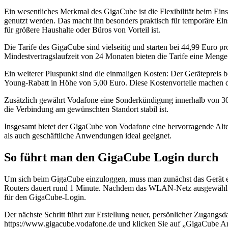
Ein wesentliches Merkmal des GigaCube ist die Flexibilität beim Eins
genutzt werden. Das macht ihn besonders praktisch für temporäre Ei
für größere Haushalte oder Büros von Vorteil ist.
Die Tarife des GigaCube sind vielseitig und starten bei 44,99 Euro 
Mindestvertragslaufzeit von 24 Monaten bieten die Tarife eine Menge 
Ein weiterer Pluspunkt sind die einmaligen Kosten: Der Gerätepreis b
Young-Rabatt in Höhe von 5,00 Euro. Diese Kostenvorteile machen d
Zusätzlich gewährt Vodafone eine Sonderkündigung innerhalb von 30 T
die Verbindung am gewünschten Standort stabil ist.
Insgesamt bietet der GigaCube von Vodafone eine hervorragende Altern
als auch geschäftliche Anwendungen ideal geeignet.
So führt man den GigaCube Login durch
Um sich beim GigaCube einzuloggen, muss man zunächst das Gerät e
Routers dauert rund 1 Minute. Nachdem das WLAN-Netz ausgewählt is
für den GigaCube-Login.
Der nächste Schritt führt zur Erstellung neuer, persönlicher Zugang
https://www.gigacube.vodafone.de und klicken Sie auf „GigaCube An