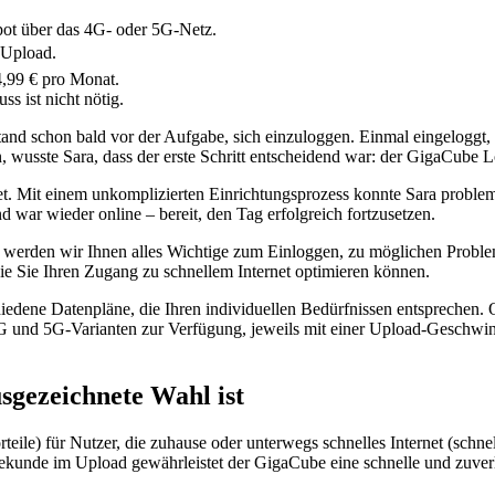
ot über das 4G- oder 5G-Netz.
 Upload.
4,99 € pro Monat.
s ist nicht nötig.
and schon bald vor der Aufgabe, sich einzuloggen. Einmal eingeloggt, w
wusste Sara, dass der erste Schritt entscheidend war: der GigaCube L
t. Mit einem unkomplizierten Einrichtungsprozess konnte Sara proble
 war wieder online – bereit, den Tag erfolgreich fortzusetzen.
, werden wir Ihnen alles Wichtige zum Einloggen, zu möglichen Probl
ie Sie Ihren Zugang zu schnellem Internet optimieren können.
schiedene Datenpläne, die Ihren individuellen Bedürfnissen entsprech
G und 5G-Varianten zur Verfügung, jeweils mit einer Upload-Geschwind
gezeichnete Wahl ist
teile) für Nutzer, die zuhause oder unterwegs schnelles Internet (sc
unde im Upload gewährleistet der GigaCube eine schnelle und zuverlä