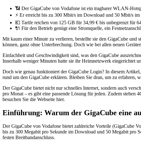
📶 Der GigaCube von Vodafone ist ein tragbarer WLAN-Hotsp
⚡ Er erreicht bis zu 300 Mbit/s im Download und 50 Mbit/s im
💶 Tarife reichen von 125 GB für 34,99 € bis unbegrenzt für 6
🔌 Für den Betrieb genügt eine Stromquelle, ein Festnetzanschlus
Mit kaum einer Minute zu verlieren, bestellte sie den GigaCube und st
können, ganz ohne Unterbrechung. Doch wie bei allen neuen Geräten, 
Einfachheit und Geschwindigkeit sind, was den GigaCube auszeichne
Innerhalb weniger Minuten hatte sie ihr Heimnetzwerk eingerichtet und
Doch wie genau funktioniert der GigaCube Login? In diesem Artikel
rund um den GigaCube erklären. Bleiben Sie dran, um zu erfahren, w
Der GigaCube bietet nicht nur schnelles Internet, sondern auch ver
pro Monat – es gibt eine passende Lösung für jeden. Zudem stehen 4
besuchen Sie die Webseite hier.
Einführung: Warum der GigaCube eine aus
Der GigaCube von Vodafone bietet zahlreiche Vorteile (GigaCube Vor
bis zu 300 Megabit pro Sekunde im Download und 50 Megabit pro Sek
festen Breitbandanschluss.