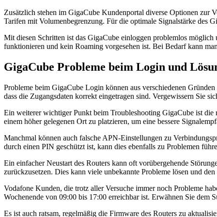
Zusätzlich stehen im GigaCube Kundenportal diverse Optionen zur Ve
Tarifen mit Volumenbegrenzung. Für die optimale Signalstärke des Gi
Mit diesen Schritten ist das GigaCube einloggen problemlos möglich
funktionieren und kein Roaming vorgesehen ist. Bei Bedarf kann man
GigaCube Probleme beim Login und Lösu
Probleme beim GigaCube Login können aus verschiedenen Gründen auf
dass die Zugangsdaten korrekt eingetragen sind. Vergewissern Sie s
Ein weiterer wichtiger Punkt beim Troubleshooting GigaCube ist die r
einem höher gelegenen Ort zu platzieren, um eine bessere Signalempf
Manchmal können auch falsche APN-Einstellungen zu Verbindungsprobl
durch einen PIN geschützt ist, kann dies ebenfalls zu Problemen führ
Ein einfacher Neustart des Routers kann oft vorübergehende Störungen
zurückzusetzen. Dies kann viele unbekannte Probleme lösen und den 
Vodafone Kunden, die trotz aller Versuche immer noch Probleme hab
Wochenende von 09:00 bis 17:00 erreichbar ist. Erwähnen Sie dem 
Es ist auch ratsam, regelmäßig die Firmware des Routers zu aktualis