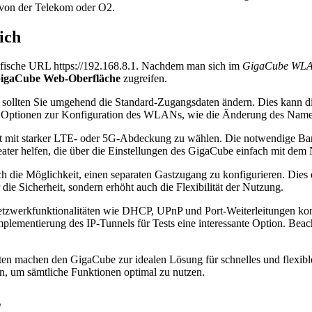
von der Telekom oder O2.
ich
zifische URL https://192.168.8.1. Nachdem man sich im
GigaCube WL
igaCube Web-Oberfläche
zugreifen.
, sollten Sie umgehend die Standard-Zugangsdaten ändern. Dies kann di
h Optionen zur Konfiguration des WLANs, wie die Änderung des Name
dort mit starker LTE- oder 5G-Abdeckung zu wählen. Die notwendige B
ter helfen, die über die Einstellungen des GigaCube einfach mit de
h die Möglichkeit, einen separaten Gastzugang zu konfigurieren. Dies 
die Sicherheit, sondern erhöht auch die Flexibilität der Nutzung.
zwerkfunktionalitäten wie DHCP, UPnP und Port-Weiterleitungen konfigu
mplementierung des IP-Tunnels für Tests eine interessante Option. Bea
n machen den GigaCube zur idealen Lösung für schnelles und flexibles
nen, um sämtliche Funktionen optimal zu nutzen.
s