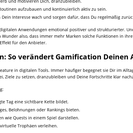
erb und motivieren Dich, dranzubleiben.
 Routinen aufzubauen und kontinuierlich aktiv zu sein.
en Dein Interesse wach und sorgen dafür, dass Du regelmäßig zurüc
digitalen Anwendungen emotional positiver und strukturierter. Und
 Wunder also, dass immer mehr Marken solche Funktionen in ihre In
Effekt für den Anbieter.
: So verändert Gamification Deinen A
Feature in digitalen Tools. Immer häufiger begegnet sie Dir im Allta
i, Ziele zu setzen, dranzubleiben und Deine Fortschritte klar nach
g:
te Tag eine sichtbare Kette bildet.
enges, Belohnungen oder Rankings bieten.
 wie Quests in einem Spiel darstellen.
 virtuelle Trophäen verleihen.