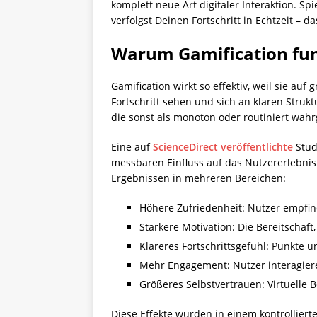
komplett neue Art digitaler Interaktion. Sp
verfolgst Deinen Fortschritt in Echtzeit –
Warum Gamification fun
Gamification wirkt so effektiv, weil sie a
Fortschritt sehen und sich an klaren Strukt
die sonst als monoton oder routiniert w
Eine auf
ScienceDirect veröffentlichte
Stud
messbaren Einfluss auf das Nutzererlebnis h
Ergebnissen in mehreren Bereichen:
Höhere Zufriedenheit: Nutzer empfi
Stärkere Motivation: Die Bereitschaf
Klareres Fortschrittsgefühl: Punkte 
Mehr Engagement: Nutzer interagiere
Größeres Selbstvertrauen: Virtuelle
Diese Effekte wurden in einem kontrolliert