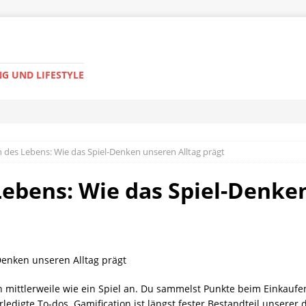
G UND LIFESTYLE
n des Lebens: Wie das Spiel-Denken unseren Alltag prägt
Lebens: Wie das Spiel-Denke
 mittlerweile wie ein Spiel an. Du sammelst Punkte beim Einkaufen,
edigte To-dos. Gamification ist längst fester Bestandteil unserer 