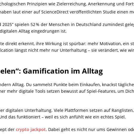
sychologischen Prinzipien wie Zielerreichung, Anerkennung und Forts
aben laut einer auf ScienceDirect veröffentlichten Studie einen m
d 2025“ spielen 52 % der Menschen in Deutschland zumindest geleg
digitalen Alltag eingedrungen ist.
 direkt erkennt, ihre Wirkung ist spürbar: mehr Motivation, ein st
ication längst nicht mehr nur Unterhaltung – sie verändert, wie w
elen“: Gamification im Alltag
ndern Alltag. Du sammelst Punkte beim Einkaufen, knackst tägliche 
mer mehr digitale Tools setzen bewusst auf Spiel-Features, um Dic
der digitalen Unterhaltung. Viele Plattformen setzen auf Rangliste
nd das funktioniert – weil es sich anfühlt wie ein echtes Spiel.
zept der
crypto jackpot
. Dabei geht es nicht nur ums Gewinnen od