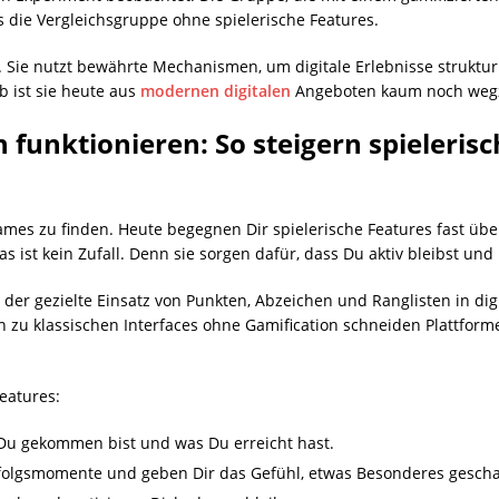
s die Vergleichsgruppe ohne spielerische Features.
ig. Sie nutzt bewährte Mechanismen, um digitale Erlebnisse struktu
 ist sie heute aus
modernen digitalen
Angeboten kaum noch weg
 funktionieren: So steigern spieleris
ames zu finden. Heute begegnen Dir spielerische Features fast über
s ist kein Zufall. Denn sie sorgen dafür, dass Du aktiv bleibst u
t der gezielte Einsatz von Punkten, Abzeichen und Ranglisten in di
h zu klassischen Interfaces ohne Gamification schneiden Plattform
eatures:
it Du gekommen bist und was Du erreicht hast.
Erfolgsmomente und geben Dir das Gefühl, etwas Besonderes gescha