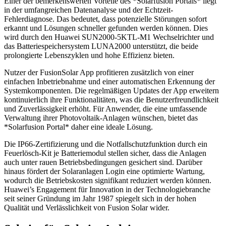
Einer der bemerkenswerten Vorteile des *Solarfusion Portals* liegt
in der umfangreichen Datenanalyse und der Echtzeit-
Fehlerdiagnose. Das bedeutet, dass potenzielle Störungen sofort
erkannt und Lösungen schneller gefunden werden können. Dies
wird durch den Huawei SUN2000-5KTL-M1 Wechselrichter und
das Batteriespeichersystem LUNA2000 unterstützt, die beide
prolongierte Lebenszyklen und hohe Effizienz bieten.
Nutzer der FusionSolar App profitieren zusätzlich von einer
einfachen Inbetriebnahme und einer automatischen Erkennung der
Systemkomponenten. Die regelmäßigen Updates der App erweitern
kontinuierlich ihre Funktionalitäten, was die Benutzerfreundlichkeit
und Zuverlässigkeit erhöht. Für Anwender, die eine umfassende
Verwaltung ihrer Photovoltaik-Anlagen wünschen, bietet das
*Solarfusion Portal* daher eine ideale Lösung.
Die IP66-Zertifizierung und die Notfallschutzfunktion durch ein
Feuerlösch-Kit je Batteriemodul stellen sicher, dass die Anlagen
auch unter rauen Betriebsbedingungen gesichert sind. Darüber
hinaus fördert der Solaranlagen Login eine optimierte Wartung,
wodurch die Betriebskosten signifikant reduziert werden können.
Huawei’s Engagement für Innovation in der Technologiebranche
seit seiner Gründung im Jahr 1987 spiegelt sich in der hohen
Qualität und Verlässlichkeit von Fusion Solar wider.