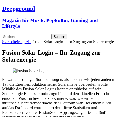
Deepground
Magazin für Musik, Popkultur, Gaming und
Lifestyle
Suchen
nach:
Startseite
Magazin
Fusion Solar Login – Ihr Zugang zur Solarenergie
Fusion Solar Login – Ihr Zugang zur
Solarenergie
Es war ein sonniger Sommermorgen, als Thomas wie jeden anderen
Tag die Energieproduktion seiner Solaranlage überprüfen wollte.
Mithilfe des Fusion Solar Logins konnte er mühelos auf sein
Solarenergie Benutzerkonto zugreifen und den aktuellen Fortschritt
einsehen. Was ihn besonders faszinierte, war, wie einfach und
intuitiv die Benutzeroberfläche der Plattform war. Bei einem Klick
auf das Dashboard wurden ihm detaillierte Statistiken und
Echtzeitdaten von der FusionSolar App angezeigt, die alle fünf