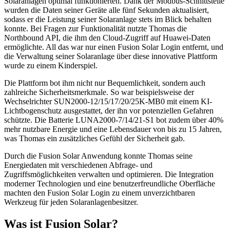
Solaranlagen optimal funktionierten. Dank der Modbus-Schnittstelle
wurden die Daten seiner Geräte alle fünf Sekunden aktualisiert,
sodass er die Leistung seiner Solaranlage stets im Blick behalten
konnte. Bei Fragen zur Funktionalität nutzte Thomas die
Northbound API, die ihm den Cloud-Zugriff auf Huawei-Daten
ermöglichte. All das war nur einen Fusion Solar Login entfernt, und
die Verwaltung seiner Solaranlage über diese innovative Plattform
wurde zu einem Kinderspiel.
Die Plattform bot ihm nicht nur Bequemlichkeit, sondern auch
zahlreiche Sicherheitsmerkmale. So war beispielsweise der
Wechselrichter SUN2000-12/15/17/20/25K-MB0 mit einem KI-
Lichtbogenschutz ausgestattet, der ihn vor potenziellen Gefahren
schützte. Die Batterie LUNA2000-7/14/21-S1 bot zudem über 40%
mehr nutzbare Energie und eine Lebensdauer von bis zu 15 Jahren,
was Thomas ein zusätzliches Gefühl der Sicherheit gab.
Durch die Fusion Solar Anwendung konnte Thomas seine
Energiedaten mit verschiedenen Abfrage- und
Zugriffsmöglichkeiten verwalten und optimieren. Die Integration
moderner Technologien und eine benutzerfreundliche Oberfläche
machten den Fusion Solar Login zu einem unverzichtbaren
Werkzeug für jeden Solaranlagenbesitzer.
Was ist Fusion Solar?