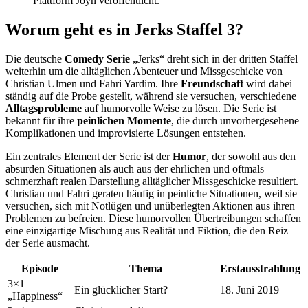
Plattform Joyn veröffentlicht.
Worum geht es in Jerks Staffel 3?
Die deutsche
Comedy Serie
„Jerks“ dreht sich in der dritten Staffel
weiterhin um die alltäglichen Abenteuer und Missgeschicke von
Christian Ulmen und Fahri Yardim. Ihre
Freundschaft
wird dabei
ständig auf die Probe gestellt, während sie versuchen, verschiedene
Alltagsprobleme
auf humorvolle Weise zu lösen. Die Serie ist
bekannt für ihre
peinlichen Momente
, die durch unvorhergesehene
Komplikationen und improvisierte Lösungen entstehen.
Ein zentrales Element der Serie ist der
Humor
, der sowohl aus den
absurden Situationen als auch aus der ehrlichen und oftmals
schmerzhaft realen Darstellung alltäglicher Missgeschicke resultiert.
Christian und Fahri geraten häufig in peinliche Situationen, weil sie
versuchen, sich mit Notlügen und unüberlegten Aktionen aus ihren
Problemen zu befreien. Diese humorvollen Übertreibungen schaffen
eine einzigartige Mischung aus Realität und Fiktion, die den Reiz
der Serie ausmacht.
Episode
Thema
Erstausstrahlung
3×1
Ein glücklicher Start?
18. Juni 2019
„Happiness“