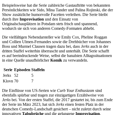
Beispielsweise hat die Serie zahlreiche Gastauftritte von bekannten
Persönlichkeiten wie Sido, Mina Tander und Palina Rojinski, die der
Show zusätzliche humorvolle Facetten verleihen. Die Serie bleibt
durch ihre
Improvisation
und den Einsatz von
Originalschauplätzen in Potsdam stets frisch und spannend,
wodurch sie sich von anderen Comedy-Formaten abhebt.
Die vielfältigen Nebendarsteller wie Emily Cox, Pheline Roggan
und Collien Ulmen-Fernandes sowie die Drehbücher von Johannes
Boss und Murmel Clausen tragen dazu bei, dass
Jerks
auch in der
dritten Staffel weiterhin überrascht und unterhält. Die Serie schafft
es auf beeindruckende Weise, selbst die banalsten Alltagssituationen
in eine Quelle unaufhörlicher
Komik
zu verwandeln.
Serie
Episoden
Staffeln
Jerks
52
5
Klovn
70
7
Die Einflüsse von US-Serien wie
Curb Your Enthusiasm
sind
ebenfalls spürbar und tragen zur einzigartigen Erzählweise von
Jerks
bei. Von der ersten Staffel, die 2017 gestartet ist, bis zum Ende
der Serie im März 2023, hat sich
Jerks
einen festen Platz in der
deutschen Comedy-Landschaft gesichert – nicht zuletzt durch seine
innovativen
Tabubrüche
und die gelungene
Improvisation
.