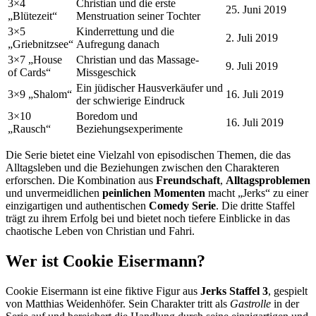
3×4
Christian und die erste
25. Juni 2019
„Blütezeit“
Menstruation seiner Tochter
3×5
Kinderrettung und die
2. Juli 2019
„Griebnitzsee“
Aufregung danach
3×7 „House
Christian und das Massage-
9. Juli 2019
of Cards“
Missgeschick
Ein jüdischer Hausverkäufer und
3×9 „Shalom“
16. Juli 2019
der schwierige Eindruck
3×10
Boredom und
16. Juli 2019
„Rausch“
Beziehungsexperimente
Die Serie bietet eine Vielzahl von episodischen Themen, die das
Alltagsleben und die Beziehungen zwischen den Charakteren
erforschen. Die Kombination aus
Freundschaft
,
Alltagsproblemen
und unvermeidlichen
peinlichen Momenten
macht „Jerks“ zu einer
einzigartigen und authentischen
Comedy Serie
. Die dritte Staffel
trägt zu ihrem Erfolg bei und bietet noch tiefere Einblicke in das
chaotische Leben von Christian und Fahri.
Wer ist Cookie Eisermann?
Cookie Eisermann ist eine fiktive Figur aus
Jerks Staffel 3
, gespielt
von Matthias Weidenhöfer. Sein Charakter tritt als
Gastrolle
in der