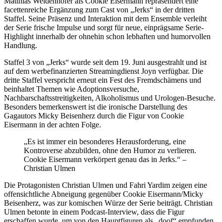
Matthias Weidenhöfer als Cookie Eisermann repräsentiert eine
facettenreiche Ergänzung zum Cast von „Jerks“ in der dritten
Staffel. Seine Präsenz und Interaktion mit dem Ensemble verleiht
der Serie frische Impulse und sorgt für neue, einprägsame Serie-
Highlight innerhalb der ohnehin schon lebhaften und humorvollen
Handlung.
Staffel 3 von „Jerks“ wurde seit dem 19. Juni ausgestrahlt und ist
auf dem werbefinanzierten Streamingdienst Joyn verfügbar. Die
dritte Staffel verspricht erneut ein Fest des Fremdschämens und
beinhaltet Themen wie Adoptionsversuche,
Nachbarschaftsstreitigkeiten, Alkoholismus und Urologen-Besuche.
Besonders bemerkenswert ist die ironische Darstellung des
Gagautors Micky Beisenherz durch die Figur von Cookie
Eisermann in der achten Folge.
„Es ist immer ein besonderes Herausforderung, eine
Kontroverse abzubilden, ohne den Humor zu verlieren.
Cookie Eisermann verkörpert genau das in Jerks.“ –
Christian Ulmen
Die Protagonisten Christian Ulmen und Fahri Yardim zeigen eine
offensichtliche Abneigung gegenüber Cookie Eisermann/Micky
Beisenherz, was zur komischen Würze der Serie beiträgt. Christian
Ulmen betonte in einem Podcast-Interview, dass die Figur
erschaffen wurde, um von den Hauptfiguren als „doof“ empfunden