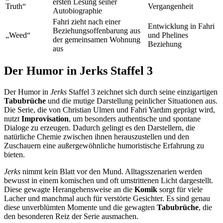
ersten Lesung seiner
Truth“
Vergangenheit
Autobiographie
Fahri zieht nach einer
Entwicklung in Fahri
Beziehungsoffenbarung aus
„Weed“
und Phelines
der gemeinsamen Wohnung
Beziehung
aus
Der Humor in Jerks Staffel 3
Der Humor in
Jerks
Staffel 3 zeichnet sich durch seine einzigartigen
Tabubrüche
und die mutige Darstellung peinlicher Situationen aus.
Die Serie, die von Christian Ulmen und Fahri Yardım geprägt wird,
nutzt
Improvisation
, um besonders authentische und spontane
Dialoge zu erzeugen. Dadurch gelingt es den Darstellern, die
natürliche Chemie zwischen ihnen herauszustellen und den
Zuschauern eine außergewöhnliche humoristische Erfahrung zu
bieten.
Jerks
nimmt kein Blatt vor den Mund. Alltagsszenarien werden
bewusst in einem komischen und oft umstrittenen Licht dargestellt.
Diese gewagte Herangehensweise an die
Komik
sorgt für viele
Lacher und manchmal auch für verstörte Gesichter. Es sind genau
diese unverblümten Momente und die gewagten
Tabubrüche
, die
den besonderen Reiz der Serie ausmachen.