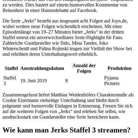
zu werden. Dies basiert auf einem humorvollen Kommentar von
Beisenherz in einer Humordebatte auf Facebook.
Die Serie „Jerks“ besteht aus insgesamt acht Folgen auf Joyn.de,
wobei weitere neue Folgen wöchentlich erscheinen. Mit einer
Episodenlänge von 19–27 Minuten bietet „Jerks“ in der dritten
Staffel erneut ein unverwechselbares Serie-Highlight für Fans.
Zahlreiche Gastdarsteller wie Sido, Mina Tander, Joko
Winterscheidt und Palina Rojinski trugen zur Vielfalt der Show bei
und erhöhten deren Unterhaltungswert erheblich.
Anzahl der
Staffel
Ausstrahlungsdatum
Produktion
Folgen
Staffel
Pyjama
19. Juni 2019
8
3
Pictures
Zusammengefasst liefert Matthias Weidenhöfers Charakterstudie als
Cookie Eisermann vielseitige Unterhaltung und bleibt durch
prägnante und humorvolle Einlagen in Erinnerung. Freuen Sie sich
auf die weiteren Folgen von „Jerks“ und erleben Sie selbst, wie
ausdrucksstark ein Gastdarsteller eine Serie bereichern kann.
Wie kann man Jerks Staffel 3 streamen?