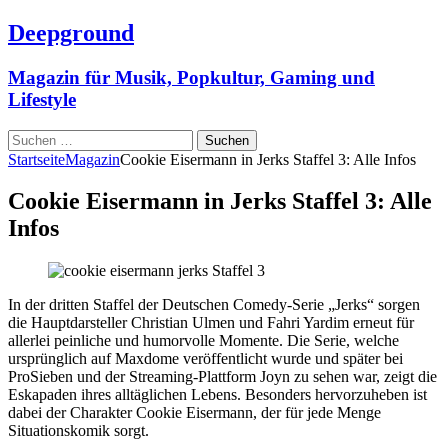
Deepground
Magazin für Musik, Popkultur, Gaming und
Lifestyle
Suchen
nach:
Startseite
Magazin
Cookie Eisermann in Jerks Staffel 3: Alle Infos
Cookie Eisermann in Jerks Staffel 3: Alle
Infos
In der dritten Staffel der Deutschen Comedy-Serie „Jerks“ sorgen
die Hauptdarsteller Christian Ulmen und Fahri Yardim erneut für
allerlei peinliche und humorvolle Momente. Die Serie, welche
ursprünglich auf Maxdome veröffentlicht wurde und später bei
ProSieben und der Streaming-Plattform Joyn zu sehen war, zeigt die
Eskapaden ihres alltäglichen Lebens. Besonders hervorzuheben ist
dabei der Charakter Cookie Eisermann, der für jede Menge
Situationskomik sorgt.