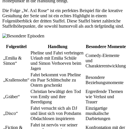
Höhepunkte in die Handlung bringt.
Die Folge „W. Axl Rose“ ist ein perfektes Beispiel für die kreative
Gestaltung der Serie und ist ein echtes Highlight in einem
Folgenüberblick der dritten Staffel. Diese Staffel bietet zahlreiche
Staffelhöhepunkte, die sowohl humorvoll als auch tiefgründig sind.
Folgentitel
Handlung
Besondere Momente
Pheline und Fahri verbringen
Comedy-Elemente
„Emilia &
Urlaub mit Emilia Schüle
und
Simon“
und Simon Verhoeven beim
Charakterentwicklung
Jagen
Fahri bekommt von Pheline
Besondere
„Krallensohn“
ein Paar Schlittschuhe zu
Beziehungsmomente
Ostern geschenkt
Christian bewältigt den Tod
Ergreifende Themen
„Gräber“
von Emily und ihre
wie Verlust und
Beerdigung
Trauer
Fahri versucht sich als DJ
Einzigartige
„Disco“
und lässt sich von Potsdams
musikalische
Obdachlosen inspirieren
Darbietungen
Fahri ist nervös vor seiner
„Fiction &
Konfrontation mit der