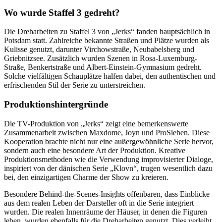
Wo wurde Staffel 3 gedreht?
Die Dreharbeiten zu Staffel 3 von „Jerks“ fanden hauptsächlich in
Potsdam statt. Zahlreiche bekannte Straßen und Plätze wurden als
Kulisse genutzt, darunter Virchowstraße, Neubabelsberg und
Griebnitzsee. Zusätzlich wurden Szenen in Rosa-Luxemburg-
Straße, Benkertstraße und Albert-Einstein-Gymnasium gedreht.
Solche vielfältigen Schauplätze halfen dabei, den authentischen und
erfrischenden Stil der Serie zu unterstreichen.
Produktionshintergründe
Die TV-Produktion von „Jerks“ zeigt eine bemerkenswerte
Zusammenarbeit zwischen Maxdome, Joyn und ProSieben. Diese
Kooperation brachte nicht nur eine außergewöhnliche Serie hervor,
sondern auch eine besondere Art der Produktion. Kreative
Produktionsmethoden wie die Verwendung improvisierter Dialoge,
inspiriert von der dänischen Serie „Klovn“, trugen wesentlich dazu
bei, den einzigartigen Charme der Show zu kreieren.
Besondere Behind-the-Scenes-Insights offenbaren, dass Einblicke
aus dem realen Leben der Darsteller oft in die Serie integriert
wurden. Die realen Innenräume der Häuser, in denen die Figuren
leben, wurden ebenfalls für die Dreharbeiten genutzt. Dies verleiht