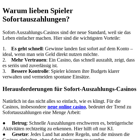
Warum lieben Spieler
Sofortauszahlungen?
Sofort-Auszahlungs-Casinos sind der neue Standard, weil sie das
Leben einfacher machen. Hier sind die wichtigsten Vorteile:
1.
Es geht schnell
: Gewinne landen fast sofort auf dem Konto –
ideal, wenn man sein Geld direkt nutzen möchte.
2.
Mehr Vertrauen
: Ein Casino, das schnell auszahlt, zeigt, dass
es seriös und zuverlässig ist.
3.
Bessere Kontrolle
: Spieler können ihre Budgets klarer
verwalten und vermeiden spontane Einsätze.
Herausforderungen für Sofort-Auszahlungs-Casinos
Natürlich ist das nicht alles so einfach, wie es klingt. Für die
Casinos, insbesondere
neue online casino
, bedeutet der Trend zu
Sofortauszahlungen eine Menge Arbeit:
●
Betrug
: Schnelle Auszahlungen erschweren es, betrügerische
Aktivitäten rechtzeitig zu erkennen. Hier hilft oft nur KI.
●
Gesetze
: Jedes Land hat andere Regeln, und die müssen die
Casinos einhalten, ohne dabei langsamer zu werden.