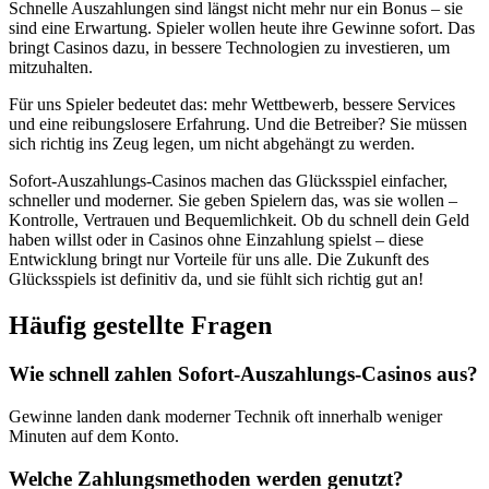
Schnelle Auszahlungen sind längst nicht mehr nur ein Bonus – sie
sind eine Erwartung. Spieler wollen heute ihre Gewinne sofort. Das
bringt Casinos dazu, in bessere Technologien zu investieren, um
mitzuhalten.
Für uns Spieler bedeutet das: mehr Wettbewerb, bessere Services
und eine reibungslosere Erfahrung. Und die Betreiber? Sie müssen
sich richtig ins Zeug legen, um nicht abgehängt zu werden.
Sofort-Auszahlungs-Casinos machen das Glücksspiel einfacher,
schneller und moderner. Sie geben Spielern das, was sie wollen –
Kontrolle, Vertrauen und Bequemlichkeit. Ob du schnell dein Geld
haben willst oder in Casinos ohne Einzahlung spielst – diese
Entwicklung bringt nur Vorteile für uns alle. Die Zukunft des
Glücksspiels ist definitiv da, und sie fühlt sich richtig gut an!
Häufig gestellte Fragen
Wie schnell zahlen Sofort-Auszahlungs-Casinos aus?
Gewinne landen dank moderner Technik oft innerhalb weniger
Minuten auf dem Konto.
Welche Zahlungsmethoden werden genutzt?