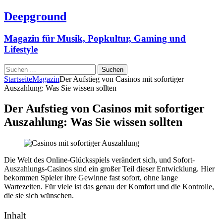
Deepground
Magazin für Musik, Popkultur, Gaming und
Lifestyle
Suchen
nach:
Startseite
Magazin
Der Aufstieg von Casinos mit sofortiger
Auszahlung: Was Sie wissen sollten
Der Aufstieg von Casinos mit sofortiger
Auszahlung: Was Sie wissen sollten
Die Welt des Online-Glücksspiels verändert sich, und Sofort-
Auszahlungs-Casinos sind ein großer Teil dieser Entwicklung. Hier
bekommen Spieler ihre Gewinne fast sofort, ohne lange
Wartezeiten. Für viele ist das genau der Komfort und die Kontrolle,
die sie sich wünschen.
Inhalt