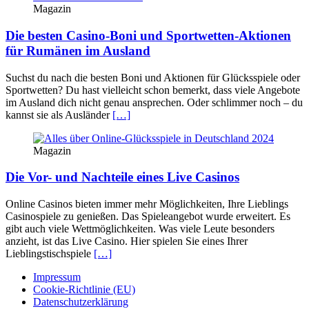
Magazin
Die besten Casino-Boni und Sportwetten-Aktionen
für Rumänen im Ausland
Suchst du nach die besten Boni und Aktionen für Glücksspiele oder
Sportwetten? Du hast vielleicht schon bemerkt, dass viele Angebote
im Ausland dich nicht genau ansprechen. Oder schlimmer noch – du
kannst sie als Ausländer
[…]
Magazin
Die Vor- und Nachteile eines Live Casinos
Online Casinos bieten immer mehr Möglichkeiten, Ihre Lieblings
Casinospiele zu genießen. Das Spieleangebot wurde erweitert. Es
gibt auch viele Wettmöglichkeiten. Was viele Leute besonders
anzieht, ist das Live Casino. Hier spielen Sie eines Ihrer
Lieblingstischspiele
[…]
Impressum
Cookie-Richtlinie (EU)
Datenschutzerklärung