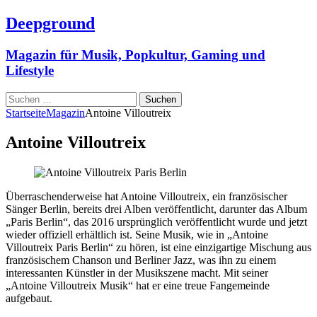
Deepground
Magazin für Musik, Popkultur, Gaming und
Lifestyle
Suchen
nach:
Startseite
Magazin
Antoine Villoutreix
Antoine Villoutreix
Überraschenderweise hat Antoine Villoutreix, ein französischer
Sänger Berlin, bereits drei Alben veröffentlicht, darunter das Album
„Paris Berlin“, das 2016 ursprünglich veröffentlicht wurde und jetzt
wieder offiziell erhältlich ist. Seine Musik, wie in „Antoine
Villoutreix Paris Berlin“ zu hören, ist eine einzigartige Mischung aus
französischem Chanson und Berliner Jazz, was ihn zu einem
interessanten Künstler in der Musikszene macht. Mit seiner
„Antoine Villoutreix Musik“ hat er eine treue Fangemeinde
aufgebaut.