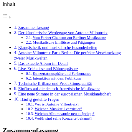
Inhalt
Zusammenfassung
Der künstlerische Werdegang von Antoine Villoutreix
Vom Pariser Chanson zur Berliner Musikszene
Musikalische Einflüsse und Prägungen
Klangästhetik und musikalische Besonderheiten
Antoine Villoutreix Paris Berlin: Die perfekte Verschmelzung
zweier Musikwelten
Das aktuelle Album im Detail
Live-Erlebnisse und Bühnenpräsenz
Konzertatmosphäre und Performance
Interaktion mit dem Publikum
Technische Brillanz und Produktionsqualität
Einfluss auf die deutsch-französische Musikszene
Eine neue Stimme in der europäischen Musiklandschaft
Häufig gestellte Fragen
Wer ist Antoine Villoutreix?
Welchen Musikstil vertritt er?
Welches Album wurde neu aufgelegt?
Wofür sind seine Konzerte bekannt?
Zusammenfassung